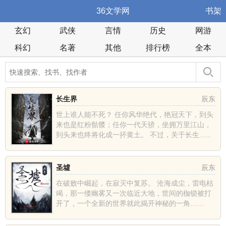
36文学网
书架
玄幻
武侠
言情
历史
网游
科幻
名著
其他
排行榜
全本
长生界
辰东
世上谁人能不死？ 任你风华绝代，艳冠天下，到头
来也是红粉骷髅；任你一代天骄，坐拥万里江山，
到头来也终将化成一抔黄土。 不过，关于长生......
圣墟
辰东
在破败中崛起，在寂灭中复苏。 沧海成尘，雷电枯
竭，那一缕幽雾又一次临近大地，世间的枷锁被打
开了，一个全新的世界就此揭开神秘的一角……
......