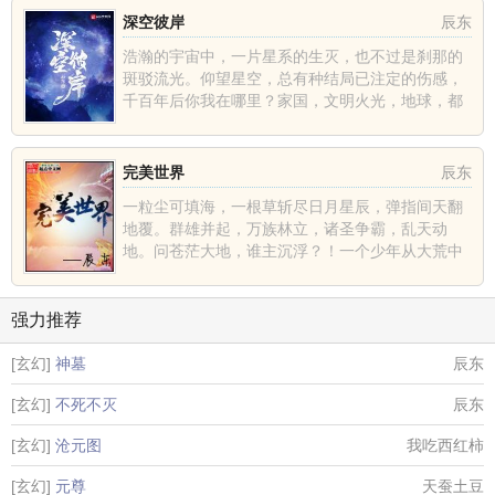
深空彼岸
辰东
浩瀚的宇宙中，一片星系的生灭，也不过是刹那的
斑驳流光。仰望星空，总有种结局已注定的伤感，
千百年后你我在哪里？家国，文明火光，地球，都
不过是深空中的一......
完美世界
辰东
一粒尘可填海，一根草斩尽日月星辰，弹指间天翻
地覆。群雄并起，万族林立，诸圣争霸，乱天动
地。问苍茫大地，谁主沉浮？！一个少年从大荒中
走出，一切从这里开......
强力推荐
[玄幻]
神墓
辰东
[玄幻]
不死不灭
辰东
[玄幻]
沧元图
我吃西红柿
[玄幻]
元尊
天蚕土豆