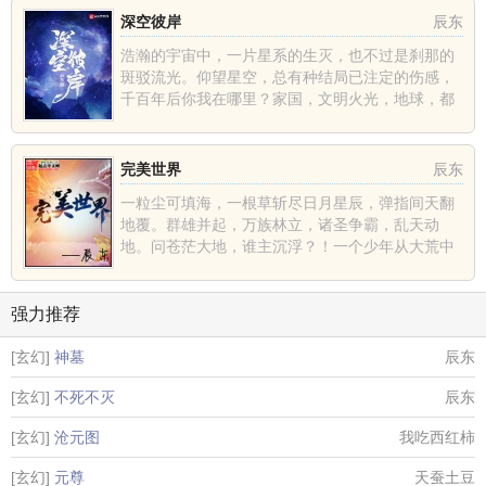
深空彼岸
辰东
浩瀚的宇宙中，一片星系的生灭，也不过是刹那的
斑驳流光。仰望星空，总有种结局已注定的伤感，
千百年后你我在哪里？家国，文明火光，地球，都
不过是深空中的一......
完美世界
辰东
一粒尘可填海，一根草斩尽日月星辰，弹指间天翻
地覆。群雄并起，万族林立，诸圣争霸，乱天动
地。问苍茫大地，谁主沉浮？！一个少年从大荒中
走出，一切从这里开......
强力推荐
[玄幻]
神墓
辰东
[玄幻]
不死不灭
辰东
[玄幻]
沧元图
我吃西红柿
[玄幻]
元尊
天蚕土豆