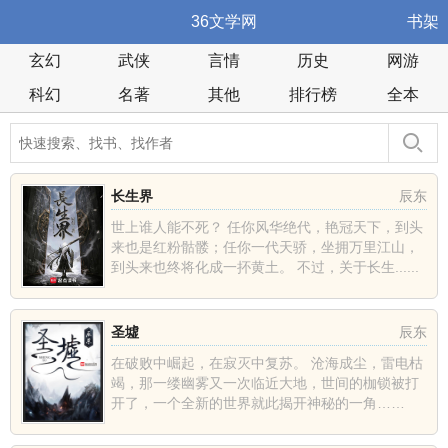
36文学网
书架
玄幻
武侠
言情
历史
网游
科幻
名著
其他
排行榜
全本
长生界
辰东
世上谁人能不死？ 任你风华绝代，艳冠天下，到头
来也是红粉骷髅；任你一代天骄，坐拥万里江山，
到头来也终将化成一抔黄土。 不过，关于长生......
圣墟
辰东
在破败中崛起，在寂灭中复苏。 沧海成尘，雷电枯
竭，那一缕幽雾又一次临近大地，世间的枷锁被打
开了，一个全新的世界就此揭开神秘的一角……
......