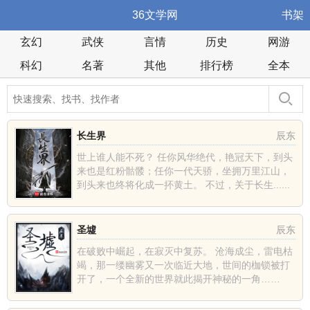
36文学网
书架
玄幻
武侠
言情
历史
网游
科幻
名著
其他
排行榜
全本
长生界
辰东
世上谁人能不死？ 任你风华绝代，艳冠天下，到头
来也是红粉骷髅；任你一代天骄，坐拥万里江山，
到头来也终将化成一抔黄土。 不过，关于长生......
圣墟
辰东
在破败中崛起，在寂灭中复苏。 沧海成尘，雷电枯
竭，那一缕幽雾又一次临近大地，世间的枷锁被打
开了，一个全新的世界就此揭开神秘的一角……
......