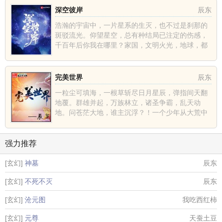
深空彼岸
辰东
浩瀚的宇宙中，一片星系的生灭，也不过是刹那的
斑驳流光。仰望星空，总有种结局已注定的伤感，
千百年后你我在哪里？家国，文明火光，地球，都
不过是深空中的一......
完美世界
辰东
一粒尘可填海，一根草斩尽日月星辰，弹指间天翻
地覆。群雄并起，万族林立，诸圣争霸，乱天动
地。问苍茫大地，谁主沉浮？！一个少年从大荒中
走出，一切从这里开......
强力推荐
[玄幻]
神墓
辰东
[玄幻]
不死不灭
辰东
[玄幻]
沧元图
我吃西红柿
[玄幻]
元尊
天蚕土豆