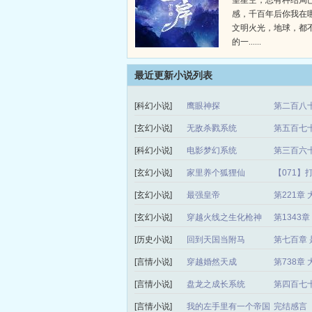
望星空，总有种结局
感，千百年后你我在
文明火光，地球，都
的一......
最近更新小说列表
[科幻小说]
鹰眼神探
第二百八十
[玄幻小说]
无敌杀戮系统
第五百七
[科幻小说]
电影梦幻系统
第三百六十
[玄幻小说]
家里养个狐狸仙
【071】
[玄幻小说]
最强皇帝
第221章
[玄幻小说]
穿越火线之生化枪神
第1343
[历史小说]
回到天国当附马
第七百章 
[言情小说]
穿越婚然天成
第738章
[言情小说]
盘龙之成长系统
第四百七
[言情小说]
我的左手里有一个帝国
完结感言