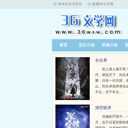
将本站设为首页
收藏36文学网
首页
玄幻小说
武侠小说
长生界
世上谁人能不死？
代，艳冠天下，到头
髅；任你一代天骄，
山，到头来也终将化
不过，关于长生......
深空彼岸
浩瀚的宇宙中，
灭，也不过是刹那的