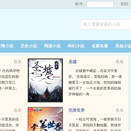
账号：
密码
言情小说
历史小说
网游小说
科幻小说
名家名著
其他小
辰东
圣墟
辰东
 任你风华绝
在破败中崛起，在寂灭中复
来也是红粉骷
苏。 沧海成尘，雷电枯竭，那一缕
坐拥万里江
幽雾又一次临近大地，世间的枷锁
成一抔黄土。
被打开了，一个全新的世界就此揭
开神秘的一角…… ......
辰东
完美世界
辰东
一片星系的生
一粒尘可填海，一根草斩尽日
斑驳流光。仰
月星辰，弹指间天翻地覆。群雄并