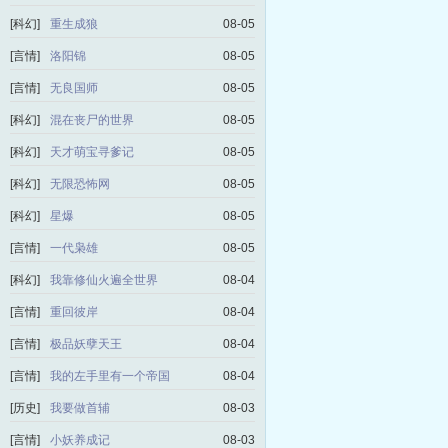
[科幻]
重生成狼
08-05
[言情]
洛阳锦
08-05
[言情]
无良国师
08-05
[科幻]
混在丧尸的世界
08-05
[科幻]
天才萌宝寻爹记
08-05
[科幻]
无限恐怖网
08-05
[科幻]
星爆
08-05
[言情]
一代枭雄
08-05
[科幻]
我靠修仙火遍全世界
08-04
[言情]
重回彼岸
08-04
[言情]
极品妖孽天王
08-04
[言情]
我的左手里有一个帝国
08-04
[历史]
我要做首辅
08-03
[言情]
小妖养成记
08-03