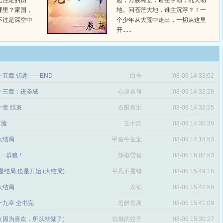
已注定的伤
起，万族林立，诸圣争霸，乱天动
哪里？家国，
地。问苍茫大地，谁主沉浮？！一
不过是深空中
个少年从大荒中走出，一切从这里
开......
五章 钥匙——END
白奇
08-09 14:33:02
十三章：进圣域
心凉奈何
08-09 14:32:28
章 结束
右眼有泪
08-09 14:32:25
打脸
王十四
08-09 14:30:39
 大结局
甲鱼牛宝宝
08-09 14:18:53
章 一群狼！
辣椒雪碧
08-05 16:02:53
是结局,也是开始 (大结局)
平凡不是错
08-05 15:49:18
 大结局
席祯
08-05 15:42:58
十九章 全书完
若醉若离
08-05 15:41:09
（因为喜欢，所以就做了）
饥饿的蚊子
08-05 15:30:27