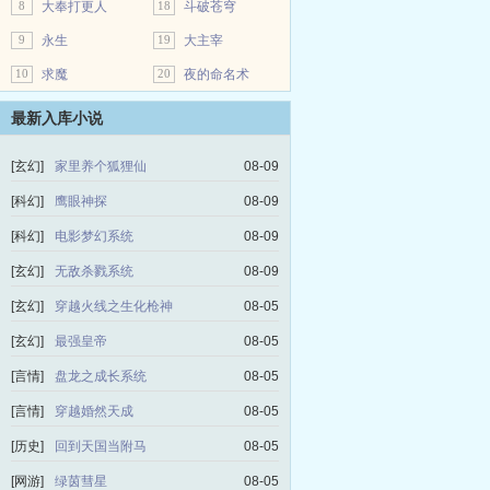
8
大奉打更人
18
斗破苍穹
9
永生
19
大主宰
10
求魔
20
夜的命名术
最新入库小说
[玄幻]
家里养个狐狸仙
08-09
[科幻]
鹰眼神探
08-09
[科幻]
电影梦幻系统
08-09
[玄幻]
无敌杀戮系统
08-09
[玄幻]
穿越火线之生化枪神
08-05
[玄幻]
最强皇帝
08-05
[言情]
盘龙之成长系统
08-05
[言情]
穿越婚然天成
08-05
[历史]
回到天国当附马
08-05
[网游]
绿茵彗星
08-05