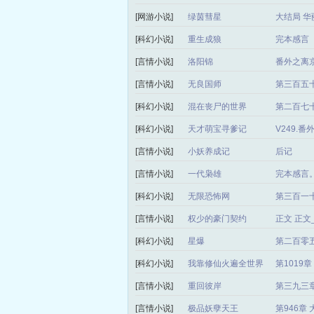
[网游小说]
绿茵彗星
大结局 华
[科幻小说]
重生成狼
完本感言
[言情小说]
洛阳锦
番外之离
[言情小说]
无良国师
第三百五
[科幻小说]
混在丧尸的世界
第二百七十
[科幻小说]
天才萌宝寻爹记
V249.
[言情小说]
小妖养成记
后记
[言情小说]
一代枭雄
完本感言
[科幻小说]
无限恐怖网
第三百一
[言情小说]
权少的豪门契约
正文 正
[科幻小说]
星爆
第二百零
[科幻小说]
我靠修仙火遍全世界
第1019
[言情小说]
重回彼岸
第三九三章
[言情小说]
极品妖孽天王
第946章