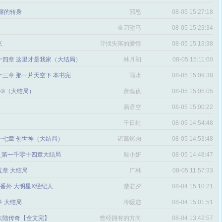
丽的转身
郭怒
08-05 15:27:18
金刀驸马
08-05 15:23:34
京
寻找失落的爱情
08-05 15:19:38
十四章 这里才是我家（大结局）
林月初
08-05 15:11:00
三章 那一片天空下 本书完
雨水
08-05 15:09:38
番外⑨（大结局）
萧魂夜
08-05 15:05:05
易语空
08-05 15:00:22
。
千日红
08-05 14:54:48
十七章 创世神（大结局）
诸葛烤肉
08-05 14:53:48
文_第一千零十四章大结局
殷小妍
08-05 14:48:47
五章 大结局
广林
08-05 11:57:33
章 番外 大明星X经纪人
楚若夕
08-04 15:10:21
 大结局
冷嗳迩
08-04 15:01:51
 大陆传奇【全文完】
曾经拥有的方向
08-04 13:42:57