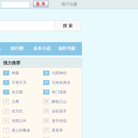
：
用户注册
说
排行榜
全本小说
临时书架
强力推荐
1
神墓
11
九阳神功
2
不死不灭
12
九转金身决
3
沧元图
13
奇门圣医
4
元尊
14
醉枕江山
5
伏天氏
15
全职高手
6
光阴之外
16
凌天传说
7
唐人的餐桌
17
星辰变