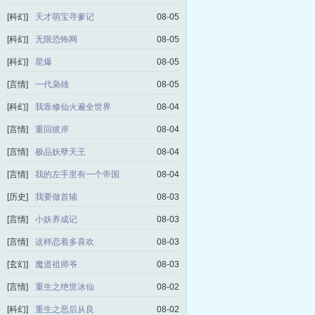
[科幻]
天才萌宝寻爹记
08-05
[科幻]
无限恐怖网
08-05
[科幻]
星爆
08-05
[言情]
一代枭雄
08-05
[科幻]
我靠修仙火遍全世界
08-04
[言情]
重回彼岸
08-04
[言情]
极品妖孽天王
08-04
[言情]
我的左手里有一个帝国
08-04
[历史]
我要做首辅
08-03
[言情]
小妖养成记
08-03
[言情]
这样恋着多喜欢
08-03
[玄幻]
魔道祖师爷
08-03
[言情]
重生之绝世冰仙
08-02
[科幻]
重生之恶后从良
08-02