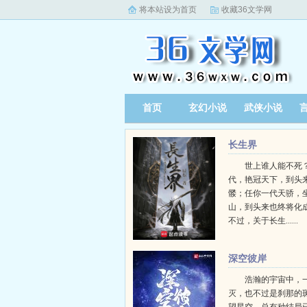
将本站设为首页
收藏36文学网
首页
玄幻小说
武侠小说
长生界
世上谁人能不死？
代，艳冠天下，到头
髅；任你一代天骄，
山，到头来也终将化
不过，关于长生......
深空彼岸
浩瀚的宇宙中，
灭，也不过是刹那的