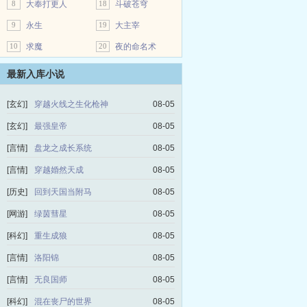
8
大奉打更人
18
斗破苍穹
9
永生
19
大主宰
10
求魔
20
夜的命名术
最新入库小说
[玄幻]
穿越火线之生化枪神
08-05
[玄幻]
最强皇帝
08-05
[言情]
盘龙之成长系统
08-05
[言情]
穿越婚然天成
08-05
[历史]
回到天国当附马
08-05
[网游]
绿茵彗星
08-05
[科幻]
重生成狼
08-05
[言情]
洛阳锦
08-05
[言情]
无良国师
08-05
[科幻]
混在丧尸的世界
08-05