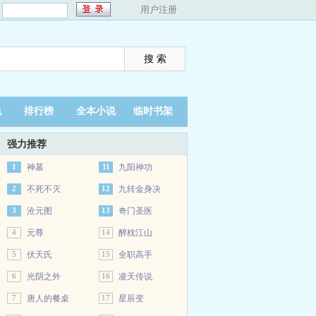
：
用户注册
说
排行榜
全本小说
临时书架
强力推荐
1
神墓
11
九阳神功
2
不死不灭
12
九转金身决
3
沧元图
13
奇门圣医
4
元尊
14
醉枕江山
5
伏天氏
15
全职高手
6
光阴之外
16
凌天传说
7
唐人的餐桌
17
星辰变