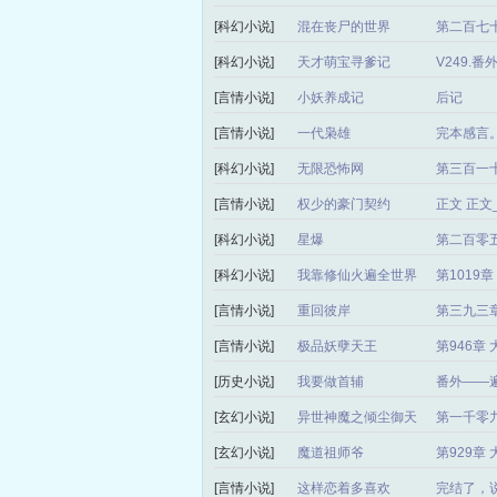
[科幻小说]
混在丧尸的世界
第二百七十
[科幻小说]
天才萌宝寻爹记
V249.
[言情小说]
小妖养成记
后记
[言情小说]
一代枭雄
完本感言
[科幻小说]
无限恐怖网
第三百一
[言情小说]
权少的豪门契约
正文 正
[科幻小说]
星爆
第二百零
[科幻小说]
我靠修仙火遍全世界
第1019
[言情小说]
重回彼岸
第三九三章
[言情小说]
极品妖孽天王
第946章
[历史小说]
我要做首辅
番外——
[玄幻小说]
异世神魔之倾尘御天
第一千零
局）
[玄幻小说]
魔道祖师爷
第929章
[言情小说]
这样恋着多喜欢
完结了，