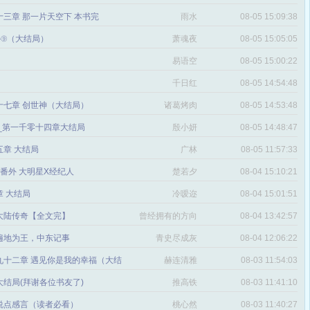
三章 那一片天空下 本书完
雨水
08-05 15:09:38
番外⑨（大结局）
萧魂夜
08-05 15:05:05
易语空
08-05 15:00:22
。
千日红
08-05 14:54:48
十七章 创世神（大结局）
诸葛烤肉
08-05 14:53:48
文_第一千零十四章大结局
殷小妍
08-05 14:48:47
五章 大结局
广林
08-05 11:57:33
章 番外 大明星X经纪人
楚若夕
08-04 15:10:21
 大结局
冷嗳迩
08-04 15:01:51
 大陆传奇【全文完】
曾经拥有的方向
08-04 13:42:57
感
遍地为王，中东记事
青史尽成灰
08-04 12:06:22
九十二章 遇见你是我的幸福（大结
赫连清雅
08-03 11:54:03
 大结局(拜谢各位书友了)
推高铁
08-03 11:41:10
说点感言（读者必看）
桃心然
08-03 11:40:27