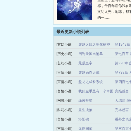
望星空，总有种结局
感，千百年后你我在
文明火光，地球，都
的一......
最近更新小说列表
[玄幻小说]
穿越火线之生化枪神
第1343
[历史小说]
回到天国当附马
第七百章 
[玄幻小说]
最强皇帝
第220章 
[言情小说]
穿越婚然天成
第738章
[言情小说]
盘龙之成长系统
第四百七
[言情小说]
我的左手里有一个帝国
完结感言
[网游小说]
绿茵彗星
大结局 华
[科幻小说]
重生成狼
完本感言
[言情小说]
洛阳锦
番外之离
[言情小说]
无良国师
第三百五