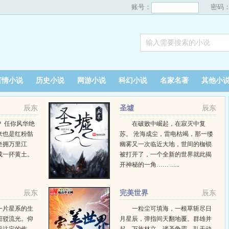
账号：
密码
言情小说
历史小说
网游小说
科幻小说
名家名著
其他小
辰东
圣墟
辰东
 任你风华绝
在破败中崛起，在寂灭中复
来也是红粉骷
苏。 沧海成尘，雷电枯竭，那一缕
坐拥万里江
幽雾又一次临近大地，世间的枷锁
成一抔黄土。
被打开了，一个全新的世界就此揭
开神秘的一角…… ......
辰东
完美世界
辰东
一片星系的生
一粒尘可填海，一根草斩尽日
斑驳流光。仰
月星辰，弹指间天翻地覆。群雄并