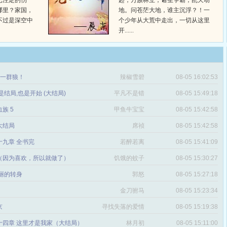
已注定的伤
起，万族林立，诸圣争霸，乱天动
哪里？家国，
地。问苍茫大地，谁主沉浮？！一
不过是深空中
个少年从大荒中走出，一切从这里
开......
章 一群狼！
辣椒雪碧
08-05 16:02:53
是结局,也是开始 (大结局)
平凡不是错
08-05 15:49:18
血族 5
甲鱼牛宝宝
08-05 15:42:58
 大结局
席祯
08-05 15:42:58
十九章 全书完
若醉若离
08-05 15:41:09
（因为喜欢，所以就做了）
饥饿的蚊子
08-05 15:30:27
丽的转身
郭怒
08-05 15:27:18
金刀驸马
08-05 15:23:34
京
寻找失落的爱情
08-05 15:19:38
十四章 这里才是我家（大结局）
林月初
08-05 15:11:00