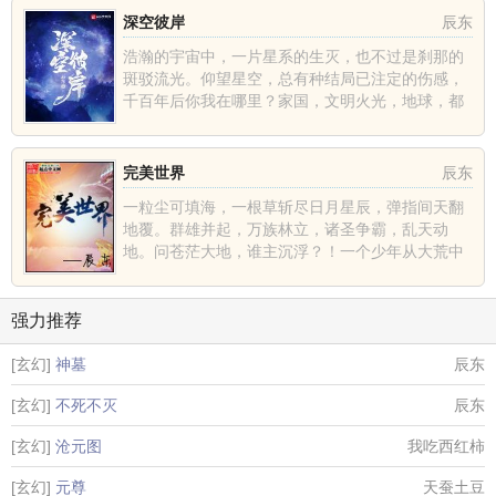
深空彼岸
辰东
浩瀚的宇宙中，一片星系的生灭，也不过是刹那的
斑驳流光。仰望星空，总有种结局已注定的伤感，
千百年后你我在哪里？家国，文明火光，地球，都
不过是深空中的一......
完美世界
辰东
一粒尘可填海，一根草斩尽日月星辰，弹指间天翻
地覆。群雄并起，万族林立，诸圣争霸，乱天动
地。问苍茫大地，谁主沉浮？！一个少年从大荒中
走出，一切从这里开......
强力推荐
[玄幻]
神墓
辰东
[玄幻]
不死不灭
辰东
[玄幻]
沧元图
我吃西红柿
[玄幻]
元尊
天蚕土豆