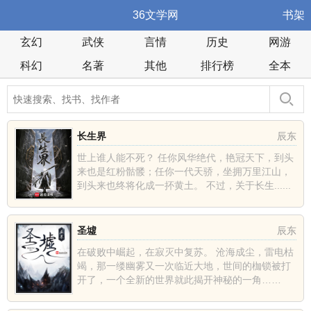
36文学网
书架
玄幻
武侠
言情
历史
网游
科幻
名著
其他
排行榜
全本
长生界
辰东
世上谁人能不死？ 任你风华绝代，艳冠天下，到头
来也是红粉骷髅；任你一代天骄，坐拥万里江山，
到头来也终将化成一抔黄土。 不过，关于长生......
圣墟
辰东
在破败中崛起，在寂灭中复苏。 沧海成尘，雷电枯
竭，那一缕幽雾又一次临近大地，世间的枷锁被打
开了，一个全新的世界就此揭开神秘的一角……
......