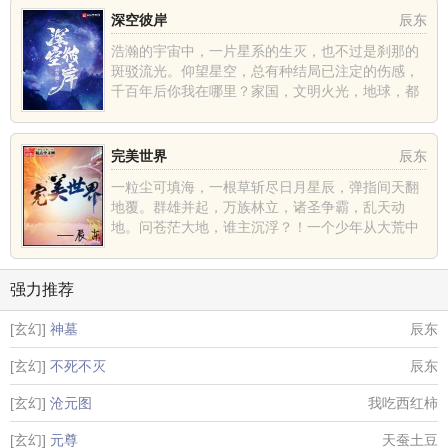
深空彼岸
辰东
浩瀚的宇宙中，一片星系的生灭，也不过是刹那的
斑驳流光。仰望星空，总有种结局已注定的伤感，
千百年后你我在哪里？家国，文明火光，地球，都
不过是深空中的一......
完美世界
辰东
一粒尘可填海，一根草斩尽日月星辰，弹指间天翻
地覆。群雄并起，万族林立，诸圣争霸，乱天动
地。问苍茫大地，谁主沉浮？！一个少年从大荒中
走出，一切从这里开......
强力推荐
[玄幻]
神墓
辰东
[玄幻]
不死不灭
辰东
[玄幻]
沧元图
我吃西红柿
[玄幻]
元尊
天蚕土豆