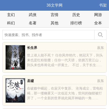
36文学网
书架
玄幻
武侠
言情
历史
网游
科幻
名著
其他
排行榜
全本
长生界
辰东
世上谁人能不死？ 任你风华绝代，艳冠天下，到头
来也是红粉骷髅；任你一代天骄，坐拥万里江山，
到头来也终将化成一抔黄土。 不过，关于长生......
圣墟
辰东
在破败中崛起，在寂灭中复苏。 沧海成尘，雷电枯
竭，那一缕幽雾又一次临近大地，世间的枷锁被打
开了，一个全新的世界就此揭开神秘的一角……
......