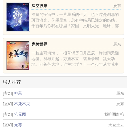
深空彼岸
辰东
浩瀚的宇宙中，一片星系的生灭，也不过是刹那的
斑驳流光。仰望星空，总有种结局已注定的伤感，
千百年后你我在哪里？家国，文明火光，地球，都
不过是深空中的一......
完美世界
辰东
一粒尘可填海，一根草斩尽日月星辰，弹指间天翻
地覆。群雄并起，万族林立，诸圣争霸，乱天动
地。问苍茫大地，谁主沉浮？！一个少年从大荒中
走出，一切从这里开......
强力推荐
[玄幻]
神墓
辰东
[玄幻]
不死不灭
辰东
[玄幻]
沧元图
我吃西红柿
[玄幻]
元尊
天蚕土豆