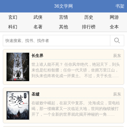
36文学网
书架
玄幻
武侠
言情
历史
网游
科幻
名著
其他
排行榜
全本
长生界
辰东
世上谁人能不死？ 任你风华绝代，艳冠天下，到头
来也是红粉骷髅；任你一代天骄，坐拥万里江山，
到头来也终将化成一抔黄土。 不过，关于长生......
圣墟
辰东
在破败中崛起，在寂灭中复苏。 沧海成尘，雷电枯
竭，那一缕幽雾又一次临近大地，世间的枷锁被打
开了，一个全新的世界就此揭开神秘的一角……
......