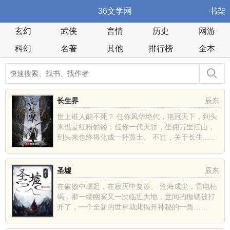
36文学网
书架
玄幻
武侠
言情
历史
网游
科幻
名著
其他
排行榜
全本
长生界
辰东
世上谁人能不死？ 任你风华绝代，艳冠天下，到头
来也是红粉骷髅；任你一代天骄，坐拥万里江山，
到头来也终将化成一抔黄土。 不过，关于长生......
圣墟
辰东
在破败中崛起，在寂灭中复苏。 沧海成尘，雷电枯
竭，那一缕幽雾又一次临近大地，世间的枷锁被打
开了，一个全新的世界就此揭开神秘的一角……
......