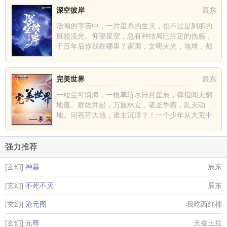
深空彼岸
辰东
浩瀚的宇宙中，一片星系的生灭，也不过是刹那的
斑驳流光。仰望星空，总有种结局已注定的伤感，
千百年后你我在哪里？家国，文明火光，地球，都
不过是深空中的一......
完美世界
辰东
一粒尘可填海，一根草斩尽日月星辰，弹指间天翻
地覆。群雄并起，万族林立，诸圣争霸，乱天动
地。问苍茫大地，谁主沉浮？！一个少年从大荒中
走出，一切从这里开......
强力推荐
[玄幻]
神墓
辰东
[玄幻]
不死不灭
辰东
[玄幻]
沧元图
我吃西红柿
[玄幻]
元尊
天蚕土豆