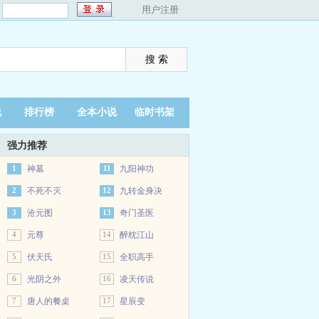
：
用户注册
说
排行榜
全本小说
临时书架
强力推荐
1
神墓
11
九阳神功
2
不死不灭
12
九转金身决
3
沧元图
13
奇门圣医
4
元尊
14
醉枕江山
5
伏天氏
15
全职高手
6
光阴之外
16
凌天传说
7
唐人的餐桌
17
星辰变