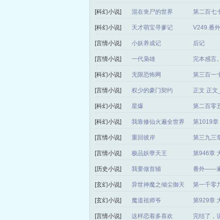
[科幻小说]
混在丧尸的世界
第二百七十
[科幻小说]
天才萌宝寻爹记
V249.
[言情小说]
小妖养成记
后记
[言情小说]
一代枭雄
完本感言
[科幻小说]
无限恐怖网
第三百一
[言情小说]
权少的豪门契约
正文 正
[科幻小说]
星爆
第二百零
[科幻小说]
我靠修仙火遍全世界
第1019
[言情小说]
重回彼岸
第三九三章
[言情小说]
极品妖孽天王
第946章
[历史小说]
我要做首辅
番外——
[玄幻小说]
异世神魔之倾尘御天
第一千零
局）
[玄幻小说]
魔道祖师爷
第929章
[言情小说]
这样恋着多喜欢
完结了，