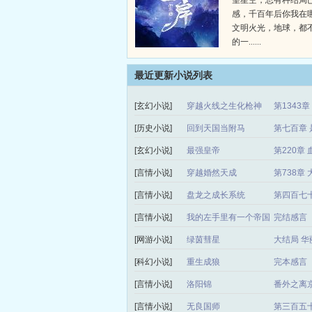
望星空，总有种结局
感，千百年后你我在
文明火光，地球，都
的一......
最近更新小说列表
[玄幻小说]
穿越火线之生化枪神
第1343
[历史小说]
回到天国当附马
第七百章 
[玄幻小说]
最强皇帝
第220章 
[言情小说]
穿越婚然天成
第738章
[言情小说]
盘龙之成长系统
第四百七
[言情小说]
我的左手里有一个帝国
完结感言
[网游小说]
绿茵彗星
大结局 华
[科幻小说]
重生成狼
完本感言
[言情小说]
洛阳锦
番外之离
[言情小说]
无良国师
第三百五