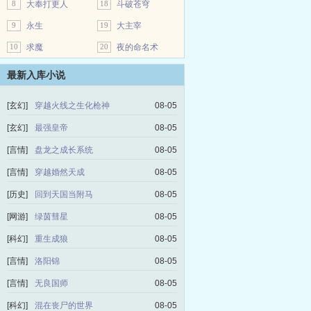
8
大奉打更人
18
斗破苍穹
9
永生
19
大主宰
10
求魔
20
夜的命名术
最新入库小说
[玄幻]
穿越火线之生化枪神
08-05
[玄幻]
最强皇帝
08-05
[言情]
盘龙之成长系统
08-05
[言情]
穿越婚然天成
08-05
[历史]
回到天国当附马
08-05
[网游]
绿茵彗星
08-05
[科幻]
重生成狼
08-05
[言情]
洛阳锦
08-05
[言情]
无良国师
08-05
[科幻]
混在丧尸的世界
08-05