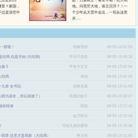
已注定的伤
起，万族林立，诸圣争霸，乱天动
哪里？家国，
地。问苍茫大地，谁主沉浮？！一
不过是深空中
个少年从大荒中走出，一切从这里
开......
章 一群狼！
辣椒雪碧
08-05 16:02:53
是结局,也是开始 (大结局)
平凡不是错
08-05 15:49:18
血族 5
甲鱼牛宝宝
08-05 15:42:58
 大结局
席祯
08-05 15:42:58
十九章 全书完
若醉若离
08-05 15:41:09
（因为喜欢，所以就做了）
饥饿的蚊子
08-05 15:30:27
丽的转身
郭怒
08-05 15:27:18
金刀驸马
08-05 15:23:34
京
寻找失落的爱情
08-05 15:19:38
十四章 这里才是我家（大结局）
林月初
08-05 15:11:00