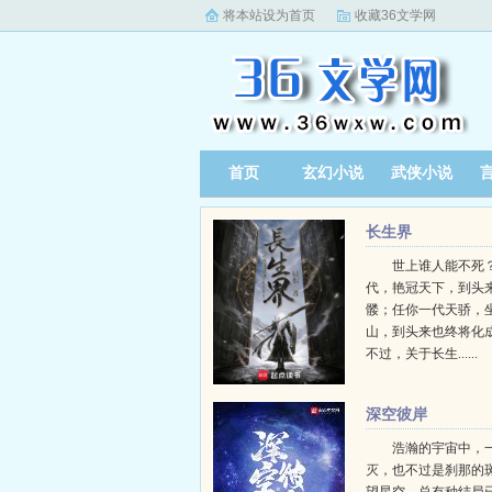
将本站设为首页
收藏36文学网
首页
玄幻小说
武侠小说
长生界
世上谁人能不死？
代，艳冠天下，到头
髅；任你一代天骄，
山，到头来也终将化
不过，关于长生......
深空彼岸
浩瀚的宇宙中，
灭，也不过是刹那的