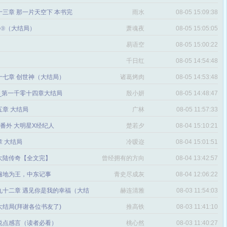
三章 那一片天空下 本书完
雨水
08-05 15:09:38
番外⑨（大结局）
萧魂夜
08-05 15:05:05
易语空
08-05 15:00:22
。
千日红
08-05 14:54:48
十七章 创世神（大结局）
诸葛烤肉
08-05 14:53:48
文_第一千零十四章大结局
殷小妍
08-05 14:48:47
五章 大结局
广林
08-05 11:57:33
章 番外 大明星X经纪人
楚若夕
08-04 15:10:21
 大结局
冷嗳迩
08-04 15:01:51
 大陆传奇【全文完】
曾经拥有的方向
08-04 13:42:57
感
遍地为王，中东记事
青史尽成灰
08-04 12:06:22
九十二章 遇见你是我的幸福（大结
赫连清雅
08-03 11:54:03
 大结局(拜谢各位书友了)
推高铁
08-03 11:41:10
说点感言（读者必看）
桃心然
08-03 11:40:27