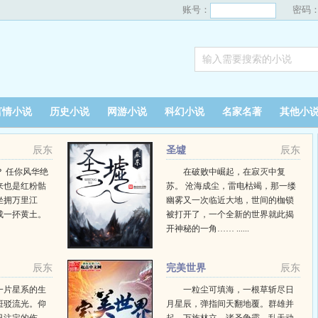
账号：
密码
言情小说
历史小说
网游小说
科幻小说
名家名著
其他小
辰东
圣墟
辰东
 任你风华绝
在破败中崛起，在寂灭中复
来也是红粉骷
苏。 沧海成尘，雷电枯竭，那一缕
坐拥万里江
幽雾又一次临近大地，世间的枷锁
成一抔黄土。
被打开了，一个全新的世界就此揭
开神秘的一角…… ......
辰东
完美世界
辰东
一片星系的生
一粒尘可填海，一根草斩尽日
斑驳流光。仰
月星辰，弹指间天翻地覆。群雄并