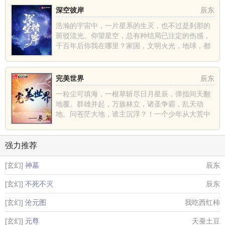
深空彼岸
辰东
浩瀚的宇宙中，一片星系的生灭，也不过是刹那的
斑驳流光。仰望星空，总有种结局已注定的伤感，
千百年后你我在哪里？家国，文明火光，地球，都
不过是深空中的一......
完美世界
辰东
一粒尘可填海，一根草斩尽日月星辰，弹指间天翻
地覆。群雄并起，万族林立，诸圣争霸，乱天动
地。问苍茫大地，谁主沉浮？！一个少年从大荒中
走出，一切从这里开......
强力推荐
[玄幻]
神墓
辰东
[玄幻]
不死不灭
辰东
[玄幻]
沧元图
我吃西红柿
[玄幻]
元尊
天蚕土豆