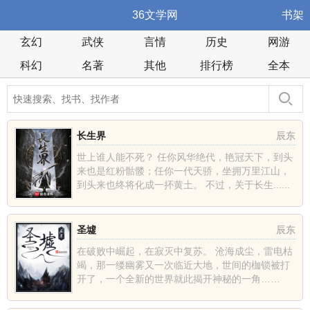
36文学网
书架
玄幻
武侠
言情
历史
网游
科幻
名著
其他
排行榜
全本
长生界
辰东
世上谁人能不死？ 任你风华绝代，艳冠天下，到头
来也是红粉骷髅；任你一代天骄，坐拥万里江山，
到头来也终将化成一抔黄土。 不过，关于长生......
圣墟
辰东
在破败中崛起，在寂灭中复苏。 沧海成尘，雷电枯
竭，那一缕幽雾又一次临近大地，世间的枷锁被打
开了，一个全新的世界就此揭开神秘的一角……
......