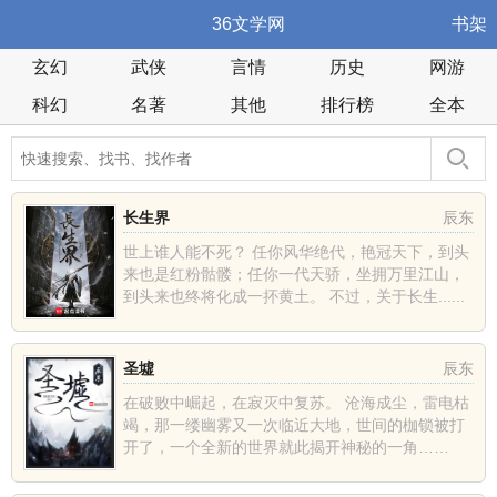
36文学网
书架
玄幻
武侠
言情
历史
网游
科幻
名著
其他
排行榜
全本
长生界
辰东
世上谁人能不死？ 任你风华绝代，艳冠天下，到头
来也是红粉骷髅；任你一代天骄，坐拥万里江山，
到头来也终将化成一抔黄土。 不过，关于长生......
圣墟
辰东
在破败中崛起，在寂灭中复苏。 沧海成尘，雷电枯
竭，那一缕幽雾又一次临近大地，世间的枷锁被打
开了，一个全新的世界就此揭开神秘的一角……
......