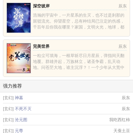
深空彼岸
辰东
浩瀚的宇宙中，一片星系的生灭，也不过是刹那的
斑驳流光。仰望星空，总有种结局已注定的伤感，
千百年后你我在哪里？家国，文明火光，地球，都
不过是深空中的一......
完美世界
辰东
一粒尘可填海，一根草斩尽日月星辰，弹指间天翻
地覆。群雄并起，万族林立，诸圣争霸，乱天动
地。问苍茫大地，谁主沉浮？！一个少年从大荒中
走出，一切从这里开......
强力推荐
[玄幻]
神墓
辰东
[玄幻]
不死不灭
辰东
[玄幻]
沧元图
我吃西红柿
[玄幻]
元尊
天蚕土豆