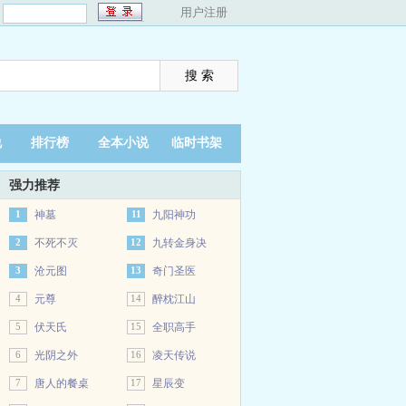
：
用户注册
说
排行榜
全本小说
临时书架
强力推荐
1
神墓
11
九阳神功
2
不死不灭
12
九转金身决
3
沧元图
13
奇门圣医
4
元尊
14
醉枕江山
5
伏天氏
15
全职高手
6
光阴之外
16
凌天传说
7
唐人的餐桌
17
星辰变