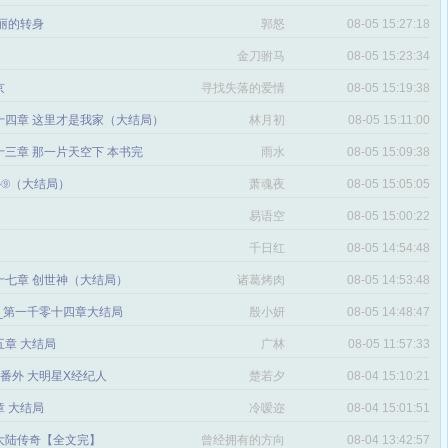
丽的转身
郭怒
08-05 15:27:18
金刀驸马
08-05 15:23:34
京
寻找失落的爱情
08-05 15:19:38
十四章 这里才是我家（大结局）
林月初
08-05 15:11:00
三章 那一片天空下 本书完
雨水
08-05 15:09:38
番外⑨（大结局）
萧魂夜
08-05 15:05:05
易语空
08-05 15:00:22
。
千日红
08-05 14:54:48
十七章 创世神（大结局）
诸葛烤肉
08-05 14:53:48
文_第一千零十四章大结局
殷小妍
08-05 14:48:47
五章 大结局
广林
08-05 11:57:33
章 番外 大明星X经纪人
楚若夕
08-04 15:10:21
 大结局
冷嗳迩
08-04 15:01:51
 大陆传奇【全文完】
曾经拥有的方向
08-04 13:42:57