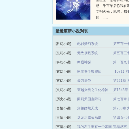
望星空，总有种结局
感，千百年后你我在
文明火光，地球，都
的一......
最近更新小说列表
[科幻小说]
电影梦幻系统
第三百一
[玄幻小说]
无敌杀戮系统
第五百三
[科幻小说]
鹰眼神探
第一百九
[玄幻小说]
家里养个狐狸仙
【071】
[玄幻小说]
最强皇帝
第221章
[玄幻小说]
穿越火线之生化枪神
第1343
[历史小说]
回到天国当附马
第七百章 
[言情小说]
穿越婚然天成
第738章
[言情小说]
盘龙之成长系统
第四百七
[言情小说]
我的左手里有一个帝国
完结感言