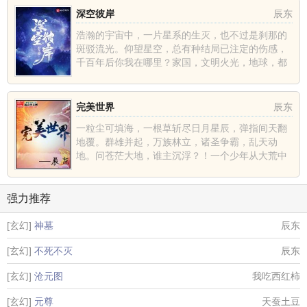
深空彼岸
辰东
浩瀚的宇宙中，一片星系的生灭，也不过是刹那的
斑驳流光。仰望星空，总有种结局已注定的伤感，
千百年后你我在哪里？家国，文明火光，地球，都
不过是深空中的一......
完美世界
辰东
一粒尘可填海，一根草斩尽日月星辰，弹指间天翻
地覆。群雄并起，万族林立，诸圣争霸，乱天动
地。问苍茫大地，谁主沉浮？！一个少年从大荒中
走出，一切从这里开......
强力推荐
[玄幻]
神墓
辰东
[玄幻]
不死不灭
辰东
[玄幻]
沧元图
我吃西红柿
[玄幻]
元尊
天蚕土豆