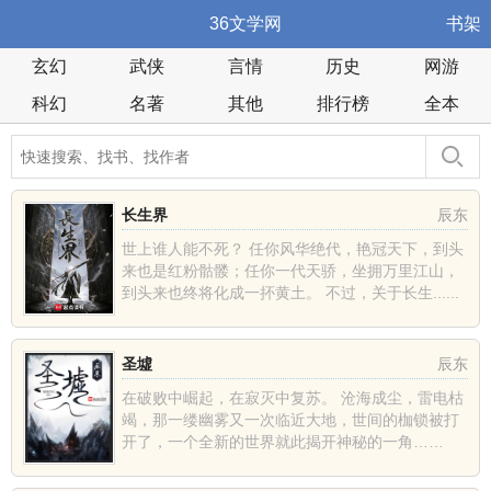
36文学网
书架
玄幻
武侠
言情
历史
网游
科幻
名著
其他
排行榜
全本
长生界
辰东
世上谁人能不死？ 任你风华绝代，艳冠天下，到头
来也是红粉骷髅；任你一代天骄，坐拥万里江山，
到头来也终将化成一抔黄土。 不过，关于长生......
圣墟
辰东
在破败中崛起，在寂灭中复苏。 沧海成尘，雷电枯
竭，那一缕幽雾又一次临近大地，世间的枷锁被打
开了，一个全新的世界就此揭开神秘的一角……
......