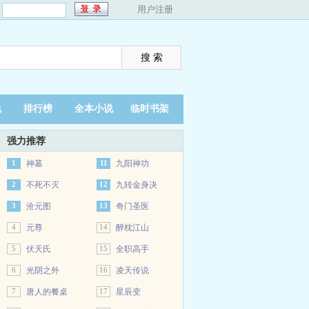
：
用户注册
说
排行榜
全本小说
临时书架
强力推荐
1
神墓
11
九阳神功
2
不死不灭
12
九转金身决
3
沧元图
13
奇门圣医
4
元尊
14
醉枕江山
5
伏天氏
15
全职高手
6
光阴之外
16
凌天传说
7
唐人的餐桌
17
星辰变