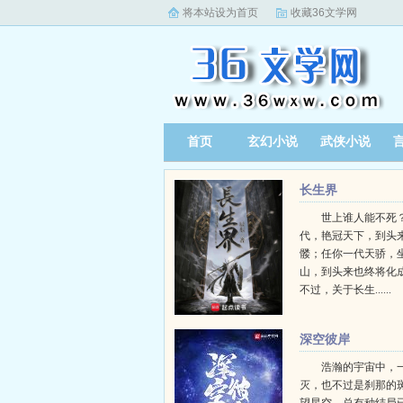
将本站设为首页
收藏36文学网
首页
玄幻小说
武侠小说
长生界
世上谁人能不死？
代，艳冠天下，到头
髅；任你一代天骄，
山，到头来也终将化
不过，关于长生......
深空彼岸
浩瀚的宇宙中，
灭，也不过是刹那的