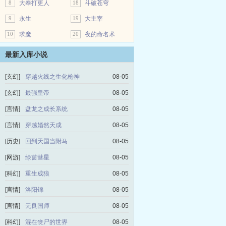
8
大奉打更人
18
斗破苍穹
9
永生
19
大主宰
10
求魔
20
夜的命名术
最新入库小说
[玄幻]
穿越火线之生化枪神
08-05
[玄幻]
最强皇帝
08-05
[言情]
盘龙之成长系统
08-05
[言情]
穿越婚然天成
08-05
[历史]
回到天国当附马
08-05
[网游]
绿茵彗星
08-05
[科幻]
重生成狼
08-05
[言情]
洛阳锦
08-05
[言情]
无良国师
08-05
[科幻]
混在丧尸的世界
08-05