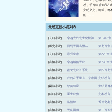
望星空，总有种结局
感，千百年后你我在
文明火光，地球，都
的一......
最近更新小说列表
[玄幻小说]
穿越火线之生化枪神
第1343
[历史小说]
回到天国当附马
第七百章 
[玄幻小说]
最强皇帝
第220章 
[言情小说]
穿越婚然天成
第738章
[言情小说]
盘龙之成长系统
第四百七
[言情小说]
我的左手里有一个帝国
完结感言
[网游小说]
绿茵彗星
大结局 华
[科幻小说]
重生成狼
完本感言
[言情小说]
洛阳锦
番外之离
[言情小说]
无良国师
第三百五