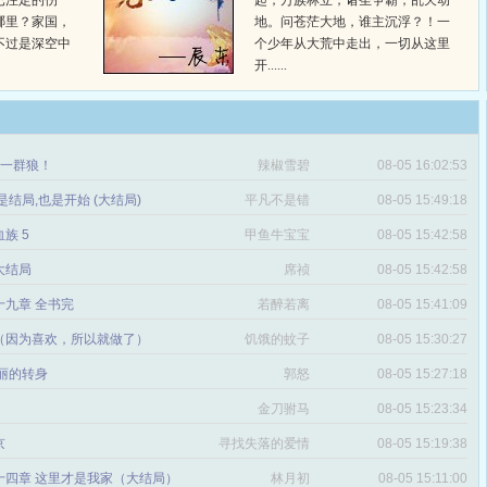
已注定的伤
起，万族林立，诸圣争霸，乱天动
哪里？家国，
地。问苍茫大地，谁主沉浮？！一
不过是深空中
个少年从大荒中走出，一切从这里
开......
章 一群狼！
辣椒雪碧
08-05 16:02:53
是结局,也是开始 (大结局)
平凡不是错
08-05 15:49:18
血族 5
甲鱼牛宝宝
08-05 15:42:58
 大结局
席祯
08-05 15:42:58
十九章 全书完
若醉若离
08-05 15:41:09
（因为喜欢，所以就做了）
饥饿的蚊子
08-05 15:30:27
丽的转身
郭怒
08-05 15:27:18
金刀驸马
08-05 15:23:34
京
寻找失落的爱情
08-05 15:19:38
十四章 这里才是我家（大结局）
林月初
08-05 15:11:00