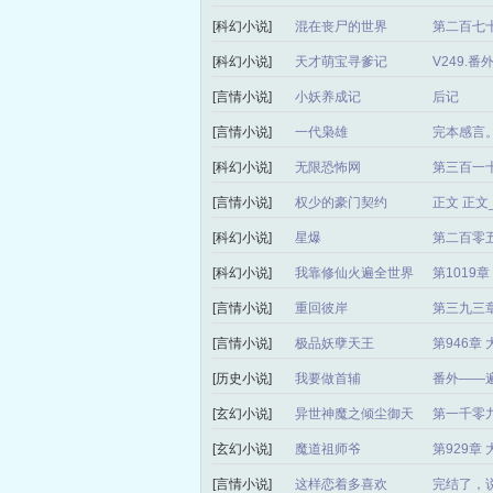
[科幻小说]
混在丧尸的世界
第二百七十
[科幻小说]
天才萌宝寻爹记
V249.
[言情小说]
小妖养成记
后记
[言情小说]
一代枭雄
完本感言
[科幻小说]
无限恐怖网
第三百一
[言情小说]
权少的豪门契约
正文 正
[科幻小说]
星爆
第二百零
[科幻小说]
我靠修仙火遍全世界
第1019
[言情小说]
重回彼岸
第三九三章
[言情小说]
极品妖孽天王
第946章
[历史小说]
我要做首辅
番外——
[玄幻小说]
异世神魔之倾尘御天
第一千零
局）
[玄幻小说]
魔道祖师爷
第929章
[言情小说]
这样恋着多喜欢
完结了，