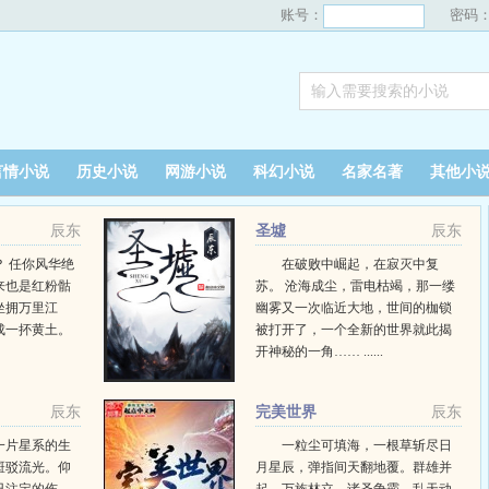
账号：
密码
言情小说
历史小说
网游小说
科幻小说
名家名著
其他小
辰东
圣墟
辰东
 任你风华绝
在破败中崛起，在寂灭中复
来也是红粉骷
苏。 沧海成尘，雷电枯竭，那一缕
坐拥万里江
幽雾又一次临近大地，世间的枷锁
成一抔黄土。
被打开了，一个全新的世界就此揭
开神秘的一角…… ......
辰东
完美世界
辰东
一片星系的生
一粒尘可填海，一根草斩尽日
斑驳流光。仰
月星辰，弹指间天翻地覆。群雄并