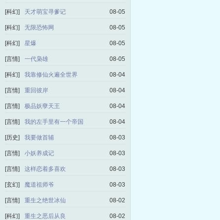
[科幻]
天才萌宝寻爹记
08-05
[科幻]
无限恐怖网
08-05
[科幻]
星爆
08-05
[言情]
一代枭雄
08-05
[科幻]
我靠修仙火遍全世界
08-04
[言情]
重回彼岸
08-04
[言情]
极品妖孽天王
08-04
[言情]
我的左手里有一个帝国
08-04
[历史]
我要做首辅
08-03
[言情]
小妖养成记
08-03
[言情]
这样恋着多喜欢
08-03
[玄幻]
魔道祖师爷
08-03
[言情]
重生之绝世冰仙
08-02
[科幻]
重生之恶后从良
08-02