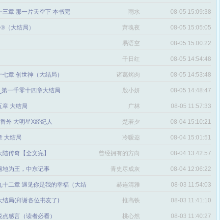
三章 那一片天空下 本书完
雨水
08-05 15:09:38
番外⑨（大结局）
萧魂夜
08-05 15:05:05
易语空
08-05 15:00:22
。
千日红
08-05 14:54:48
十七章 创世神（大结局）
诸葛烤肉
08-05 14:53:48
文_第一千零十四章大结局
殷小妍
08-05 14:48:47
五章 大结局
广林
08-05 11:57:33
章 番外 大明星X经纪人
楚若夕
08-04 15:10:21
 大结局
冷嗳迩
08-04 15:01:51
 大陆传奇【全文完】
曾经拥有的方向
08-04 13:42:57
感
遍地为王，中东记事
青史尽成灰
08-04 12:06:22
九十二章 遇见你是我的幸福（大结
赫连清雅
08-03 11:54:03
 大结局(拜谢各位书友了)
推高铁
08-03 11:41:10
说点感言（读者必看）
桃心然
08-03 11:40:27