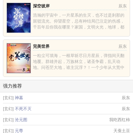
深空彼岸
辰东
浩瀚的宇宙中，一片星系的生灭，也不过是刹那的
斑驳流光。仰望星空，总有种结局已注定的伤感，
千百年后你我在哪里？家国，文明火光，地球，都
不过是深空中的一......
完美世界
辰东
一粒尘可填海，一根草斩尽日月星辰，弹指间天翻
地覆。群雄并起，万族林立，诸圣争霸，乱天动
地。问苍茫大地，谁主沉浮？！一个少年从大荒中
走出，一切从这里开......
强力推荐
[玄幻]
神墓
辰东
[玄幻]
不死不灭
辰东
[玄幻]
沧元图
我吃西红柿
[玄幻]
元尊
天蚕土豆