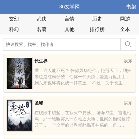
36文学网
书架
玄幻
武侠
言情
历史
网游
科幻
名著
其他
排行榜
全本
长生界
辰东
世上谁人能不死？ 任你风华绝代，艳冠天下，到头
来也是红粉骷髅；任你一代天骄，坐拥万里江山，
到头来也终将化成一抔黄土。 不过，关于长生......
圣墟
辰东
在破败中崛起，在寂灭中复苏。 沧海成尘，雷电枯
竭，那一缕幽雾又一次临近大地，世间的枷锁被打
开了，一个全新的世界就此揭开神秘的一角……
......