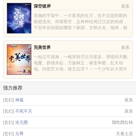
深空彼岸
辰东
浩瀚的宇宙中，一片星系的生灭，也不过是刹那的
斑驳流光。仰望星空，总有种结局已注定的伤感，
千百年后你我在哪里？家国，文明火光，地球，都
不过是深空中的一......
完美世界
辰东
一粒尘可填海，一根草斩尽日月星辰，弹指间天翻
地覆。群雄并起，万族林立，诸圣争霸，乱天动
地。问苍茫大地，谁主沉浮？！一个少年从大荒中
走出，一切从这里开......
强力推荐
[玄幻]
神墓
辰东
[玄幻]
不死不灭
辰东
[玄幻]
沧元图
我吃西红柿
[玄幻]
元尊
天蚕土豆