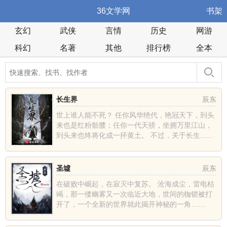
36文学网
书架
玄幻
武侠
言情
历史
网游
科幻
名著
其他
排行榜
全本
长生界
辰东
世上谁人能不死？ 任你风华绝代，艳冠天下，到头
来也是红粉骷髅；任你一代天骄，坐拥万里江山，
到头来也终将化成一抔黄土。 不过，关于长生......
圣墟
辰东
在破败中崛起，在寂灭中复苏。 沧海成尘，雷电枯
竭，那一缕幽雾又一次临近大地，世间的枷锁被打
开了，一个全新的世界就此揭开神秘的一角……
......