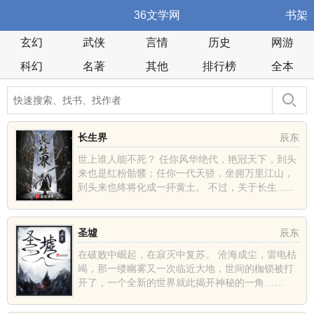
36文学网
书架
玄幻
武侠
言情
历史
网游
科幻
名著
其他
排行榜
全本
长生界
辰东
世上谁人能不死？ 任你风华绝代，艳冠天下，到头
来也是红粉骷髅；任你一代天骄，坐拥万里江山，
到头来也终将化成一抔黄土。 不过，关于长生......
圣墟
辰东
在破败中崛起，在寂灭中复苏。 沧海成尘，雷电枯
竭，那一缕幽雾又一次临近大地，世间的枷锁被打
开了，一个全新的世界就此揭开神秘的一角……
......