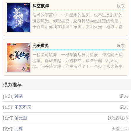
深空彼岸
辰东
浩瀚的宇宙中，一片星系的生灭，也不过是刹那的
斑驳流光。仰望星空，总有种结局已注定的伤感，
千百年后你我在哪里？家国，文明火光，地球，都
不过是深空中的一......
完美世界
辰东
一粒尘可填海，一根草斩尽日月星辰，弹指间天翻
地覆。群雄并起，万族林立，诸圣争霸，乱天动
地。问苍茫大地，谁主沉浮？！一个少年从大荒中
走出，一切从这里开......
强力推荐
[玄幻]
神墓
辰东
[玄幻]
不死不灭
辰东
[玄幻]
沧元图
我吃西红柿
[玄幻]
元尊
天蚕土豆