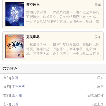
深空彼岸
辰东
浩瀚的宇宙中，一片星系的生灭，也不过是刹那的
斑驳流光。仰望星空，总有种结局已注定的伤感，
千百年后你我在哪里？家国，文明火光，地球，都
不过是深空中的一......
完美世界
辰东
一粒尘可填海，一根草斩尽日月星辰，弹指间天翻
地覆。群雄并起，万族林立，诸圣争霸，乱天动
地。问苍茫大地，谁主沉浮？！一个少年从大荒中
走出，一切从这里开......
强力推荐
[玄幻]
神墓
辰东
[玄幻]
不死不灭
辰东
[玄幻]
沧元图
我吃西红柿
[玄幻]
元尊
天蚕土豆