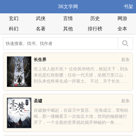
36文学网
书架
玄幻
武侠
言情
历史
网游
科幻
名著
其他
排行榜
全本
长生界
辰东
世上谁人能不死？ 任你风华绝代，艳冠天下，到头
来也是红粉骷髅；任你一代天骄，坐拥万里江山，
到头来也终将化成一抔黄土。 不过，关于长生......
圣墟
辰东
在破败中崛起，在寂灭中复苏。 沧海成尘，雷电枯
竭，那一缕幽雾又一次临近大地，世间的枷锁被打
开了，一个全新的世界就此揭开神秘的一角……
......