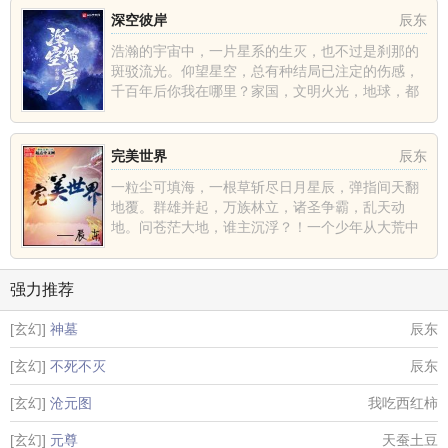
深空彼岸
辰东
浩瀚的宇宙中，一片星系的生灭，也不过是刹那的
斑驳流光。仰望星空，总有种结局已注定的伤感，
千百年后你我在哪里？家国，文明火光，地球，都
不过是深空中的一......
完美世界
辰东
一粒尘可填海，一根草斩尽日月星辰，弹指间天翻
地覆。群雄并起，万族林立，诸圣争霸，乱天动
地。问苍茫大地，谁主沉浮？！一个少年从大荒中
走出，一切从这里开......
强力推荐
[玄幻]
神墓
辰东
[玄幻]
不死不灭
辰东
[玄幻]
沧元图
我吃西红柿
[玄幻]
元尊
天蚕土豆