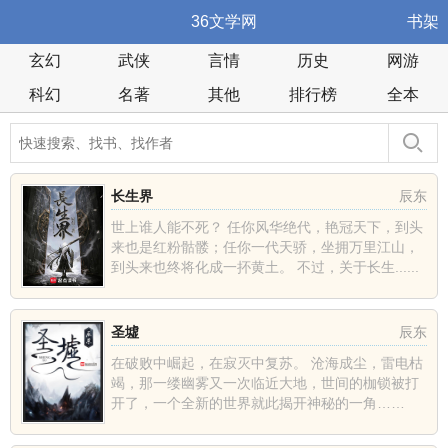
36文学网
书架
玄幻
武侠
言情
历史
网游
科幻
名著
其他
排行榜
全本
长生界
辰东
世上谁人能不死？ 任你风华绝代，艳冠天下，到头
来也是红粉骷髅；任你一代天骄，坐拥万里江山，
到头来也终将化成一抔黄土。 不过，关于长生......
圣墟
辰东
在破败中崛起，在寂灭中复苏。 沧海成尘，雷电枯
竭，那一缕幽雾又一次临近大地，世间的枷锁被打
开了，一个全新的世界就此揭开神秘的一角……
......