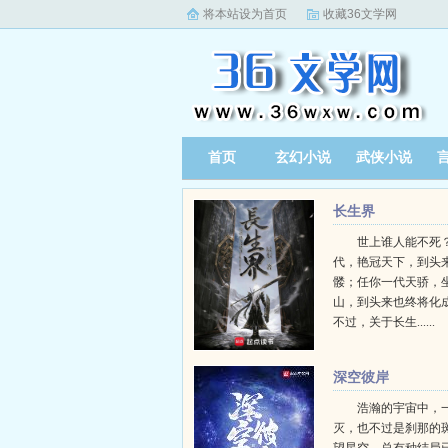
将本站设为首页
收藏36文学网
首页
玄幻小说
武侠小说
长生界
世上谁人能不死？
代，艳冠天下，到头
髅；任你一代天骄，
山，到头来也终将化
不过，关于长生......
深空彼岸
浩瀚的宇宙中，
灭，也不过是刹那的