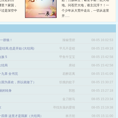
已注定的伤
起，万族林立，诸圣争霸，乱天动
哪里？家国，
地。问苍茫大地，谁主沉浮？！一
不过是深空中
个少年从大荒中走出，一切从这里
开......
章 一群狼！
辣椒雪碧
08-05 16:02:53
是结局,也是开始 (大结局)
平凡不是错
08-05 15:49:18
血族 5
甲鱼牛宝宝
08-05 15:42:58
 大结局
席祯
08-05 15:42:58
十九章 全书完
若醉若离
08-05 15:41:09
（因为喜欢，所以就做了）
饥饿的蚊子
08-05 15:30:27
丽的转身
郭怒
08-05 15:27:18
金刀驸马
08-05 15:23:34
京
寻找失落的爱情
08-05 15:19:38
十四章 这里才是我家（大结局）
林月初
08-05 15:11:00