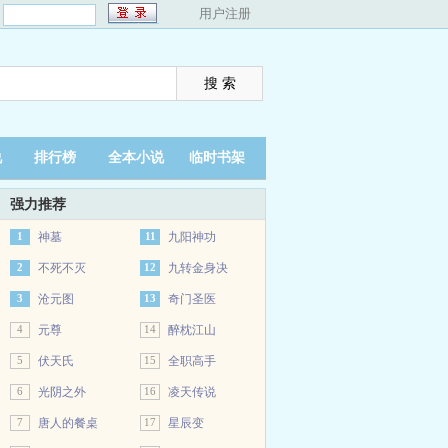
：
用户注册
说
排行榜
全本小说
临时书架
强力推荐
1
神墓
11
九阳神功
2
不死不灭
12
九转金身决
3
沧元图
13
奇门圣医
4
元尊
14
醉枕江山
5
伏天氏
15
全职高手
6
光阴之外
16
凌天传说
7
唐人的餐桌
17
星辰变