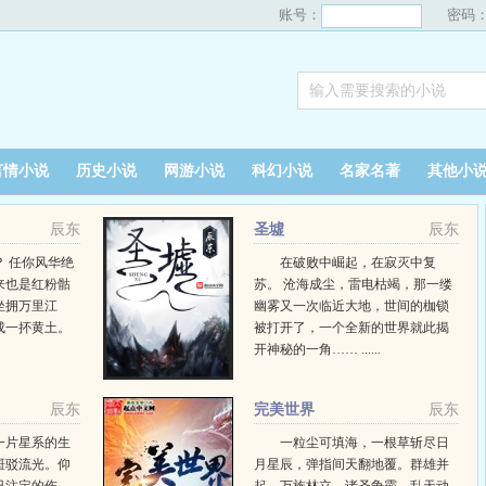
账号：
密码
言情小说
历史小说
网游小说
科幻小说
名家名著
其他小
辰东
圣墟
辰东
 任你风华绝
在破败中崛起，在寂灭中复
来也是红粉骷
苏。 沧海成尘，雷电枯竭，那一缕
坐拥万里江
幽雾又一次临近大地，世间的枷锁
成一抔黄土。
被打开了，一个全新的世界就此揭
开神秘的一角…… ......
辰东
完美世界
辰东
一片星系的生
一粒尘可填海，一根草斩尽日
斑驳流光。仰
月星辰，弹指间天翻地覆。群雄并