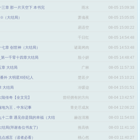
三章 那一片天空下 本书完
雨水
08-05 15:09:38
番外⑨（大结局）
萧魂夜
08-05 15:05:05
易语空
08-05 15:00:22
。
千日红
08-05 14:54:48
十七章 创世神（大结局）
诸葛烤肉
08-05 14:53:48
文_第一千零十四章大结局
殷小妍
08-05 14:48:47
五章 大结局
广林
08-05 11:57:33
章 番外 大明星X经纪人
楚若夕
08-04 15:10:21
 大结局
冷嗳迩
08-04 15:01:51
 大陆传奇【全文完】
曾经拥有的方向
08-04 13:42:57
感
遍地为王，中东记事
青史尽成灰
08-04 12:06:22
九十二章 遇见你是我的幸福（大结
赫连清雅
08-03 11:54:03
 大结局(拜谢各位书友了)
推高铁
08-03 11:41:10
说点感言（读者必看）
桃心然
08-03 11:40:27