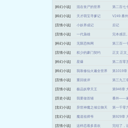
[科幻小说]
混在丧尸的世界
第二百七十
[科幻小说]
天才萌宝寻爹记
V249.
[言情小说]
小妖养成记
后记
[言情小说]
一代枭雄
完本感言
[科幻小说]
无限恐怖网
第三百一
[言情小说]
权少的豪门契约
正文 正
[科幻小说]
星爆
第二百零
[科幻小说]
我靠修仙火遍全世界
第1019
[言情小说]
重回彼岸
第三九三章
[言情小说]
极品妖孽天王
第946章
[历史小说]
我要做首辅
番外——
[玄幻小说]
异世神魔之倾尘御天
第一千零
局）
[玄幻小说]
魔道祖师爷
第929章
[言情小说]
这样恋着多喜欢
完结了，