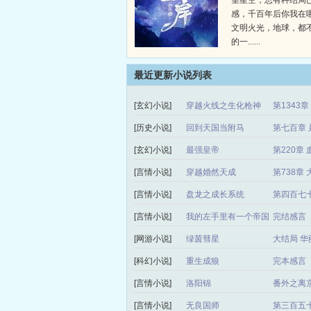
望星空，总有种结局
感，千百年后你我在
文明火光，地球，都
的一......
最近更新小说列表
[玄幻小说]
穿越火线之生化枪神
第1343
[历史小说]
回到天国当附马
第七百章 
[玄幻小说]
最强皇帝
第220章 
[言情小说]
穿越婚然天成
第738章
[言情小说]
盘龙之成长系统
第四百七
[言情小说]
我的左手里有一个帝国
完结感言
[网游小说]
绿茵彗星
大结局 华
[科幻小说]
重生成狼
完本感言
[言情小说]
洛阳锦
番外之离
[言情小说]
无良国师
第三百五