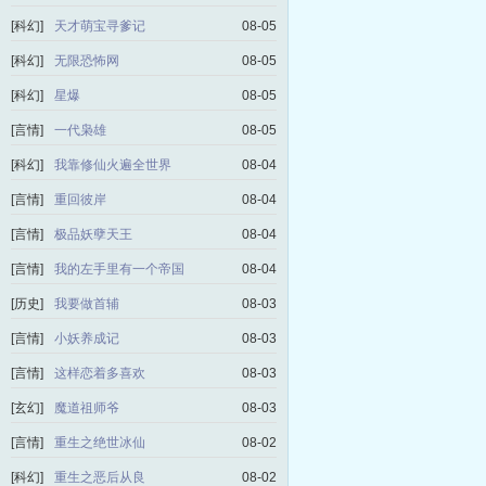
[科幻]
天才萌宝寻爹记
08-05
[科幻]
无限恐怖网
08-05
[科幻]
星爆
08-05
[言情]
一代枭雄
08-05
[科幻]
我靠修仙火遍全世界
08-04
[言情]
重回彼岸
08-04
[言情]
极品妖孽天王
08-04
[言情]
我的左手里有一个帝国
08-04
[历史]
我要做首辅
08-03
[言情]
小妖养成记
08-03
[言情]
这样恋着多喜欢
08-03
[玄幻]
魔道祖师爷
08-03
[言情]
重生之绝世冰仙
08-02
[科幻]
重生之恶后从良
08-02