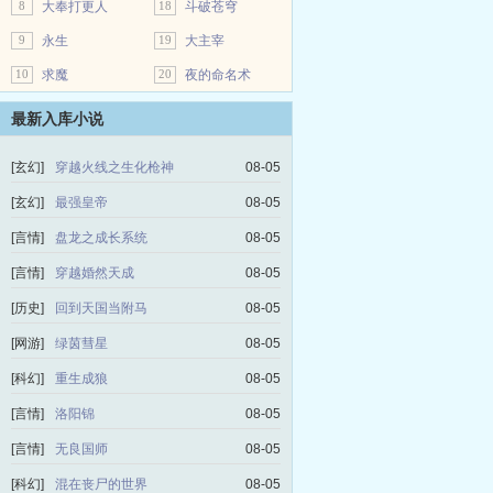
8
大奉打更人
18
斗破苍穹
9
永生
19
大主宰
10
求魔
20
夜的命名术
最新入库小说
[玄幻]
穿越火线之生化枪神
08-05
[玄幻]
最强皇帝
08-05
[言情]
盘龙之成长系统
08-05
[言情]
穿越婚然天成
08-05
[历史]
回到天国当附马
08-05
[网游]
绿茵彗星
08-05
[科幻]
重生成狼
08-05
[言情]
洛阳锦
08-05
[言情]
无良国师
08-05
[科幻]
混在丧尸的世界
08-05