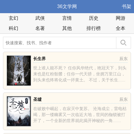
36文学网
书架
玄幻
武侠
言情
历史
网游
科幻
名著
其他
排行榜
全本
长生界
辰东
世上谁人能不死？ 任你风华绝代，艳冠天下，到头
来也是红粉骷髅；任你一代天骄，坐拥万里江山，
到头来也终将化成一抔黄土。 不过，关于长生......
圣墟
辰东
在破败中崛起，在寂灭中复苏。 沧海成尘，雷电枯
竭，那一缕幽雾又一次临近大地，世间的枷锁被打
开了，一个全新的世界就此揭开神秘的一角……
......