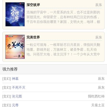
深空彼岸
辰东
浩瀚的宇宙中，一片星系的生灭，也不过是刹那的
斑驳流光。仰望星空，总有种结局已注定的伤感，
千百年后你我在哪里？家国，文明火光，地球，都
不过是深空中的一......
完美世界
辰东
一粒尘可填海，一根草斩尽日月星辰，弹指间天翻
地覆。群雄并起，万族林立，诸圣争霸，乱天动
地。问苍茫大地，谁主沉浮？！一个少年从大荒中
走出，一切从这里开......
强力推荐
[玄幻]
神墓
辰东
[玄幻]
不死不灭
辰东
[玄幻]
沧元图
我吃西红柿
[玄幻]
元尊
天蚕土豆