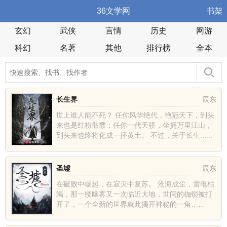
36文学网
书架
玄幻
武侠
言情
历史
网游
科幻
名著
其他
排行榜
全本
长生界
辰东
世上谁人能不死？ 任你风华绝代，艳冠天下，到头
来也是红粉骷髅；任你一代天骄，坐拥万里江山，
到头来也终将化成一抔黄土。 不过，关于长生......
圣墟
辰东
在破败中崛起，在寂灭中复苏。 沧海成尘，雷电枯
竭，那一缕幽雾又一次临近大地，世间的枷锁被打
开了，一个全新的世界就此揭开神秘的一角……
......