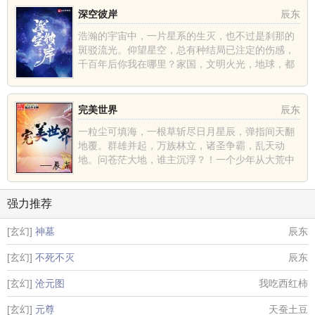
深空彼岸
辰东
浩瀚的宇宙中，一片星系的生灭，也不过是刹那的
斑驳流光。仰望星空，总有种结局已注定的伤感，
千百年后你我在哪里？家国，文明火光，地球，都
不过是深空中的一......
完美世界
辰东
一粒尘可填海，一根草斩尽日月星辰，弹指间天翻
地覆。群雄并起，万族林立，诸圣争霸，乱天动
地。问苍茫大地，谁主沉浮？！一个少年从大荒中
走出，一切从这里开......
强力推荐
[玄幻]
神墓
辰东
[玄幻]
不死不灭
辰东
[玄幻]
沧元图
我吃西红柿
[玄幻]
元尊
天蚕土豆