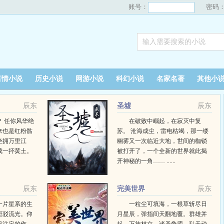
账号：
密码
言情小说
历史小说
网游小说
科幻小说
名家名著
其他小
辰东
圣墟
辰东
 任你风华绝
在破败中崛起，在寂灭中复
来也是红粉骷
苏。 沧海成尘，雷电枯竭，那一缕
坐拥万里江
幽雾又一次临近大地，世间的枷锁
成一抔黄土。
被打开了，一个全新的世界就此揭
开神秘的一角…… ......
辰东
完美世界
辰东
一片星系的生
一粒尘可填海，一根草斩尽日
斑驳流光。仰
月星辰，弹指间天翻地覆。群雄并