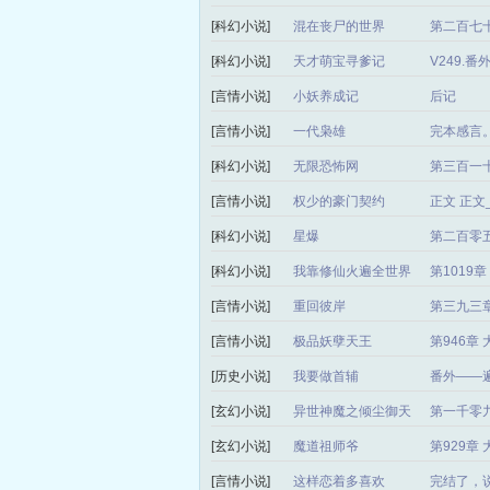
[科幻小说]
混在丧尸的世界
第二百七十
[科幻小说]
天才萌宝寻爹记
V249.
[言情小说]
小妖养成记
后记
[言情小说]
一代枭雄
完本感言
[科幻小说]
无限恐怖网
第三百一
[言情小说]
权少的豪门契约
正文 正
[科幻小说]
星爆
第二百零
[科幻小说]
我靠修仙火遍全世界
第1019
[言情小说]
重回彼岸
第三九三章
[言情小说]
极品妖孽天王
第946章
[历史小说]
我要做首辅
番外——
[玄幻小说]
异世神魔之倾尘御天
第一千零
局）
[玄幻小说]
魔道祖师爷
第929章
[言情小说]
这样恋着多喜欢
完结了，