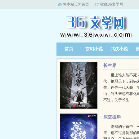
将本站设为首页
收藏36文学网
首页
玄幻小说
武侠小说
长生界
世上谁人能不死？
代，艳冠天下，到头
髅；任你一代天骄，
山，到头来也终将化
不过，关于长生......
深空彼岸
浩瀚的宇宙中，
灭，也不过是刹那的