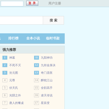
：
用户注册
说
排行榜
全本小说
临时书架
强力推荐
1
神墓
11
九阳神功
2
不死不灭
12
九转金身决
3
沧元图
13
奇门圣医
4
元尊
14
醉枕江山
5
伏天氏
15
全职高手
6
光阴之外
16
凌天传说
7
唐人的餐桌
17
星辰变