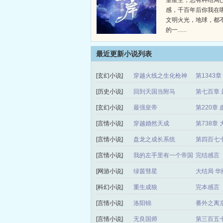
望星空，总有种结局
感，千百年后你我在
文明火光，地球，都
的一......
最近更新小说列表
[玄幻小说]
穿越火线之生化枪神
第1343
[历史小说]
回到天国当附马
第七百章 
[玄幻小说]
最强皇帝
第220章 
[言情小说]
穿越婚然天成
第738章
[言情小说]
盘龙之成长系统
第四百七
[言情小说]
我的左手里有一个帝国
完结感言
[网游小说]
绿茵彗星
大结局 华
[科幻小说]
重生成狼
完本感言
[言情小说]
洛阳锦
番外之离
[言情小说]
无良国师
第三百五