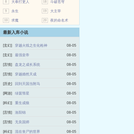
8
大奉打更人
18
斗破苍穹
9
永生
19
大主宰
10
求魔
20
夜的命名术
最新入库小说
[玄幻]
穿越火线之生化枪神
08-05
[玄幻]
最强皇帝
08-05
[言情]
盘龙之成长系统
08-05
[言情]
穿越婚然天成
08-05
[历史]
回到天国当附马
08-05
[网游]
绿茵彗星
08-05
[科幻]
重生成狼
08-05
[言情]
洛阳锦
08-05
[言情]
无良国师
08-05
[科幻]
混在丧尸的世界
08-05