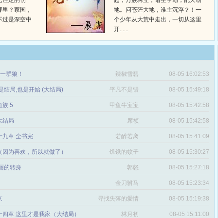
已注定的伤
起，万族林立，诸圣争霸，乱天动
哪里？家国，
地。问苍茫大地，谁主沉浮？！一
不过是深空中
个少年从大荒中走出，一切从这里
开......
章 一群狼！
辣椒雪碧
08-05 16:02:53
是结局,也是开始 (大结局)
平凡不是错
08-05 15:49:18
血族 5
甲鱼牛宝宝
08-05 15:42:58
 大结局
席祯
08-05 15:42:58
十九章 全书完
若醉若离
08-05 15:41:09
（因为喜欢，所以就做了）
饥饿的蚊子
08-05 15:30:27
丽的转身
郭怒
08-05 15:27:18
金刀驸马
08-05 15:23:34
京
寻找失落的爱情
08-05 15:19:38
十四章 这里才是我家（大结局）
林月初
08-05 15:11:00