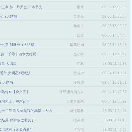
三章 那一片天空下 本书完
雨水
08-05 15:09:38
番外⑨（大结局）
萧魂夜
08-05 15:05:05
易语空
08-05 15:00:22
。
千日红
08-05 14:54:48
十七章 创世神（大结局）
诸葛烤肉
08-05 14:53:48
文_第一千零十四章大结局
殷小妍
08-05 14:48:47
五章 大结局
广林
08-05 11:57:33
章 番外 大明星X经纪人
楚若夕
08-04 15:10:21
 大结局
冷嗳迩
08-04 15:01:51
 大陆传奇【全文完】
曾经拥有的方向
08-04 13:42:57
感
遍地为王，中东记事
青史尽成灰
08-04 12:06:22
九十二章 遇见你是我的幸福（大结
赫连清雅
08-03 11:54:03
 大结局(拜谢各位书友了)
推高铁
08-03 11:41:10
说点感言（读者必看）
桃心然
08-03 11:40:27