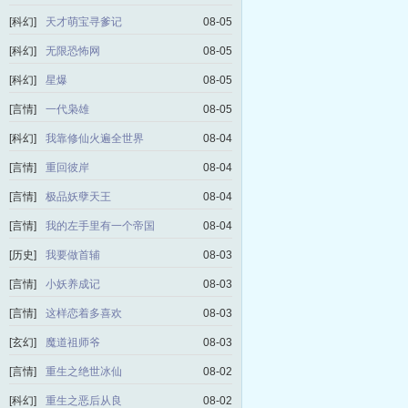
[科幻]
天才萌宝寻爹记
08-05
[科幻]
无限恐怖网
08-05
[科幻]
星爆
08-05
[言情]
一代枭雄
08-05
[科幻]
我靠修仙火遍全世界
08-04
[言情]
重回彼岸
08-04
[言情]
极品妖孽天王
08-04
[言情]
我的左手里有一个帝国
08-04
[历史]
我要做首辅
08-03
[言情]
小妖养成记
08-03
[言情]
这样恋着多喜欢
08-03
[玄幻]
魔道祖师爷
08-03
[言情]
重生之绝世冰仙
08-02
[科幻]
重生之恶后从良
08-02