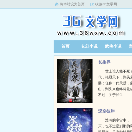
将本站设为首页
收藏36文学网
首页
玄幻小说
武侠小说
长生界
世上谁人能不死？
代，艳冠天下，到头
髅；任你一代天骄，
山，到头来也终将化
不过，关于长生......
深空彼岸
浩瀚的宇宙中，
灭，也不过是刹那的