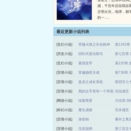
望星空，总有种结局
感，千百年后你我在
文明火光，地球，都
的一......
最近更新小说列表
[玄幻小说]
穿越火线之生化枪神
第1343
[历史小说]
回到天国当附马
第七百章 
[玄幻小说]
最强皇帝
第220章 
[言情小说]
穿越婚然天成
第738章
[言情小说]
盘龙之成长系统
第四百七
[言情小说]
我的左手里有一个帝国
完结感言
[网游小说]
绿茵彗星
大结局 华
[科幻小说]
重生成狼
完本感言
[言情小说]
洛阳锦
番外之离
[言情小说]
无良国师
第三百五