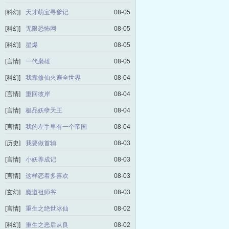
[科幻]
天才萌宝寻爹记
08-05
[科幻]
无限恐怖网
08-05
[科幻]
星爆
08-05
[言情]
一代枭雄
08-05
[科幻]
我靠修仙火遍全世界
08-04
[言情]
重回彼岸
08-04
[言情]
极品妖孽天王
08-04
[言情]
我的左手里有一个帝国
08-04
[历史]
我要做首辅
08-03
[言情]
小妖养成记
08-03
[言情]
这样恋着多喜欢
08-03
[玄幻]
魔道祖师爷
08-03
[言情]
重生之绝世冰仙
08-02
[科幻]
重生之恶后从良
08-02