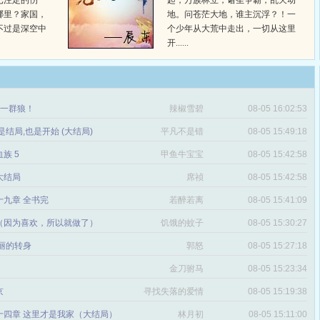
已注定的伤
起，万族林立，诸圣争霸，乱天动
哪里？家国，
地。问苍茫大地，谁主沉浮？！一
不过是深空中
个少年从大荒中走出，一切从这里
开......
章 一群狼！
辣椒雪碧
08-05 16:02:53
是结局,也是开始 (大结局)
平凡不是错
08-05 15:49:18
血族 5
甲鱼牛宝宝
08-05 15:42:58
 大结局
席祯
08-05 15:42:58
十九章 全书完
若醉若离
08-05 15:41:09
（因为喜欢，所以就做了）
饥饿的蚊子
08-05 15:30:27
丽的转身
郭怒
08-05 15:27:18
金刀驸马
08-05 15:23:34
京
寻找失落的爱情
08-05 15:19:38
十四章 这里才是我家（大结局）
林月初
08-05 15:11:00