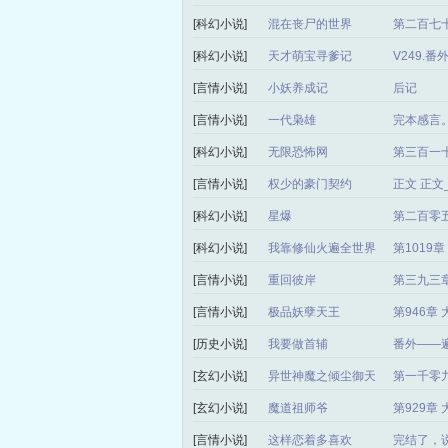
[科幻小说]
混在丧尸的世界
第二百七十
[科幻小说]
天才萌宝寻爹记
V249.
[言情小说]
小妖养成记
后记
[言情小说]
一代枭雄
完本感言
[科幻小说]
无限恐怖网
第三百一
[言情小说]
权少的豪门契约
正文 正
[科幻小说]
星爆
第二百零
[科幻小说]
我靠修仙火遍全世界
第1019
[言情小说]
重回彼岸
第三九三章
[言情小说]
极品妖孽天王
第946章
[历史小说]
我要做首辅
番外——
[玄幻小说]
异世神魔之倾尘御天
第一千零
局）
[玄幻小说]
魔道祖师爷
第929章
[言情小说]
这样恋着多喜欢
完结了，