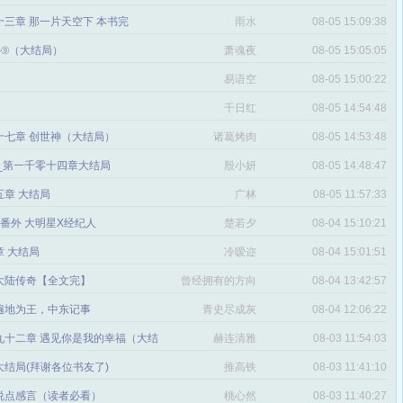
三章 那一片天空下 本书完
雨水
08-05 15:09:38
番外⑨（大结局）
萧魂夜
08-05 15:05:05
易语空
08-05 15:00:22
。
千日红
08-05 14:54:48
十七章 创世神（大结局）
诸葛烤肉
08-05 14:53:48
文_第一千零十四章大结局
殷小妍
08-05 14:48:47
五章 大结局
广林
08-05 11:57:33
章 番外 大明星X经纪人
楚若夕
08-04 15:10:21
 大结局
冷嗳迩
08-04 15:01:51
 大陆传奇【全文完】
曾经拥有的方向
08-04 13:42:57
感
遍地为王，中东记事
青史尽成灰
08-04 12:06:22
九十二章 遇见你是我的幸福（大结
赫连清雅
08-03 11:54:03
 大结局(拜谢各位书友了)
推高铁
08-03 11:41:10
说点感言（读者必看）
桃心然
08-03 11:40:27