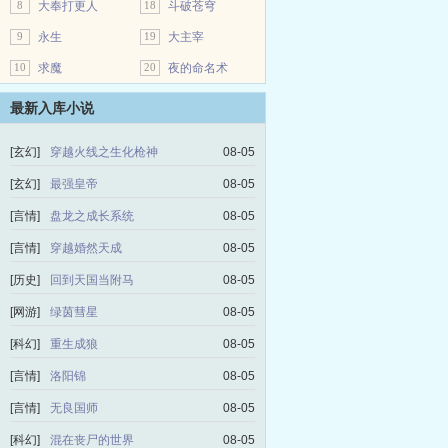
8
大奉打更人
18
斗破苍穹
9
永生
19
大主宰
10
求魔
20
夜的命名术
最新入库小说
[玄幻]
穿越火线之生化枪神
08-05
[玄幻]
最强皇帝
08-05
[言情]
盘龙之成长系统
08-05
[言情]
穿越婚然天成
08-05
[历史]
回到天国当附马
08-05
[网游]
绿茵彗星
08-05
[科幻]
重生成狼
08-05
[言情]
洛阳锦
08-05
[言情]
无良国师
08-05
[科幻]
混在丧尸的世界
08-05