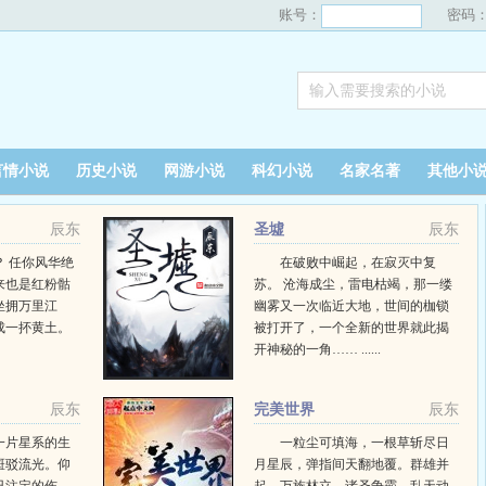
账号：
密码
言情小说
历史小说
网游小说
科幻小说
名家名著
其他小
辰东
圣墟
辰东
 任你风华绝
在破败中崛起，在寂灭中复
来也是红粉骷
苏。 沧海成尘，雷电枯竭，那一缕
坐拥万里江
幽雾又一次临近大地，世间的枷锁
成一抔黄土。
被打开了，一个全新的世界就此揭
开神秘的一角…… ......
辰东
完美世界
辰东
一片星系的生
一粒尘可填海，一根草斩尽日
斑驳流光。仰
月星辰，弹指间天翻地覆。群雄并