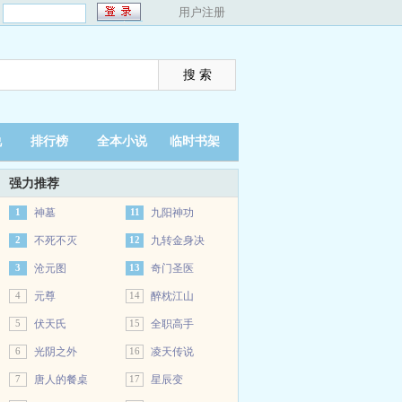
：
用户注册
说
排行榜
全本小说
临时书架
强力推荐
1
神墓
11
九阳神功
2
不死不灭
12
九转金身决
3
沧元图
13
奇门圣医
4
元尊
14
醉枕江山
5
伏天氏
15
全职高手
6
光阴之外
16
凌天传说
7
唐人的餐桌
17
星辰变