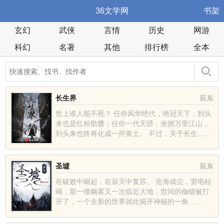
36文学网
书架
玄幻
武侠
言情
历史
网游
科幻
名著
其他
排行榜
全本
长生界
辰东
世上谁人能不死？ 任你风华绝代，艳冠天下，到头
来也是红粉骷髅；任你一代天骄，坐拥万里江山，
到头来也终将化成一抔黄土。 不过，关于长生......
圣墟
辰东
在破败中崛起，在寂灭中复苏。 沧海成尘，雷电枯
竭，那一缕幽雾又一次临近大地，世间的枷锁被打
开了，一个全新的世界就此揭开神秘的一角……
......