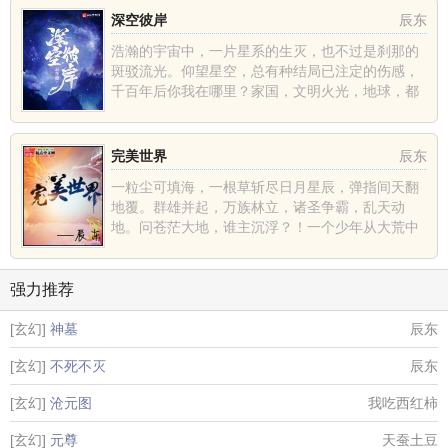
深空彼岸
辰东
浩瀚的宇宙中，一片星系的生灭，也不过是刹那的
斑驳流光。仰望星空，总有种结局已注定的伤感，
千百年后你我在哪里？家国，文明火光，地球，都
不过是深空中的一......
完美世界
辰东
一粒尘可填海，一根草斩尽日月星辰，弹指间天翻
地覆。群雄并起，万族林立，诸圣争霸，乱天动
地。问苍茫大地，谁主沉浮？！一个少年从大荒中
走出，一切从这里开......
强力推荐
[玄幻]
神墓
辰东
[玄幻]
不死不灭
辰东
[玄幻]
沧元图
我吃西红柿
[玄幻]
元尊
天蚕土豆