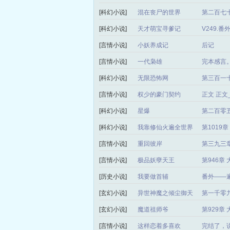
[科幻小说]
混在丧尸的世界
第二百七十
[科幻小说]
天才萌宝寻爹记
V249.
[言情小说]
小妖养成记
后记
[言情小说]
一代枭雄
完本感言
[科幻小说]
无限恐怖网
第三百一
[言情小说]
权少的豪门契约
正文 正
[科幻小说]
星爆
第二百零
[科幻小说]
我靠修仙火遍全世界
第1019
[言情小说]
重回彼岸
第三九三章
[言情小说]
极品妖孽天王
第946章
[历史小说]
我要做首辅
番外——
[玄幻小说]
异世神魔之倾尘御天
第一千零
局）
[玄幻小说]
魔道祖师爷
第929章
[言情小说]
这样恋着多喜欢
完结了，