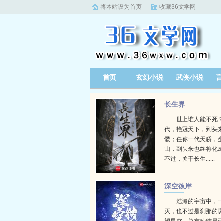
将本站设为首页
收藏36文学网
首页
玄幻小说
武侠小说
长生界
世上谁人能不死？
代，艳冠天下，到头
髅；任你一代天骄，
山，到头来也终将化
不过，关于长生......
深空彼岸
浩瀚的宇宙中，
灭，也不过是刹那的