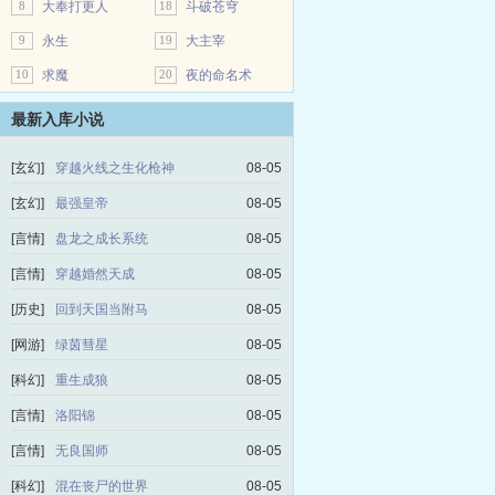
8
大奉打更人
18
斗破苍穹
9
永生
19
大主宰
10
求魔
20
夜的命名术
最新入库小说
[玄幻]
穿越火线之生化枪神
08-05
[玄幻]
最强皇帝
08-05
[言情]
盘龙之成长系统
08-05
[言情]
穿越婚然天成
08-05
[历史]
回到天国当附马
08-05
[网游]
绿茵彗星
08-05
[科幻]
重生成狼
08-05
[言情]
洛阳锦
08-05
[言情]
无良国师
08-05
[科幻]
混在丧尸的世界
08-05