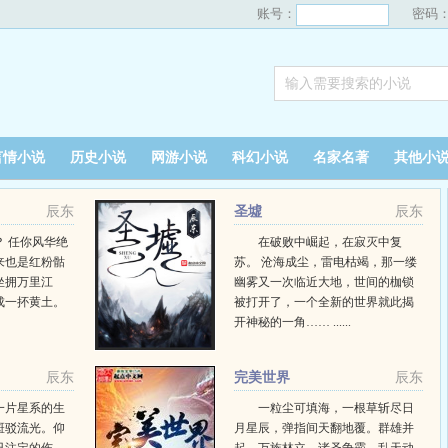
账号：
密码
言情小说
历史小说
网游小说
科幻小说
名家名著
其他小
辰东
圣墟
辰东
 任你风华绝
在破败中崛起，在寂灭中复
来也是红粉骷
苏。 沧海成尘，雷电枯竭，那一缕
坐拥万里江
幽雾又一次临近大地，世间的枷锁
成一抔黄土。
被打开了，一个全新的世界就此揭
开神秘的一角…… ......
辰东
完美世界
辰东
一片星系的生
一粒尘可填海，一根草斩尽日
斑驳流光。仰
月星辰，弹指间天翻地覆。群雄并