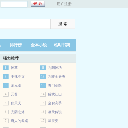
：
用户注册
说
排行榜
全本小说
临时书架
强力推荐
1
神墓
11
九阳神功
2
不死不灭
12
九转金身决
3
沧元图
13
奇门圣医
4
元尊
14
醉枕江山
5
伏天氏
15
全职高手
6
光阴之外
16
凌天传说
7
唐人的餐桌
17
星辰变