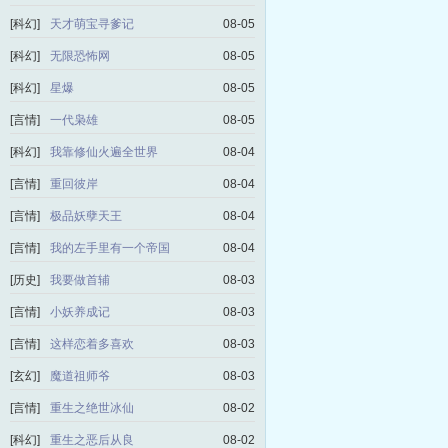
[科幻]
天才萌宝寻爹记
08-05
[科幻]
无限恐怖网
08-05
[科幻]
星爆
08-05
[言情]
一代枭雄
08-05
[科幻]
我靠修仙火遍全世界
08-04
[言情]
重回彼岸
08-04
[言情]
极品妖孽天王
08-04
[言情]
我的左手里有一个帝国
08-04
[历史]
我要做首辅
08-03
[言情]
小妖养成记
08-03
[言情]
这样恋着多喜欢
08-03
[玄幻]
魔道祖师爷
08-03
[言情]
重生之绝世冰仙
08-02
[科幻]
重生之恶后从良
08-02