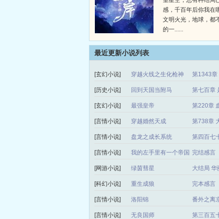
望星空，总有种结局
感，千百年后你我在
文明火光，地球，都
的一......
最近更新小说列表
[玄幻小说]
穿越火线之生化枪神
第1343
[历史小说]
回到天国当附马
第七百章 
[玄幻小说]
最强皇帝
第220章 
[言情小说]
穿越婚然天成
第738章
[言情小说]
盘龙之成长系统
第四百七
[言情小说]
我的左手里有一个帝国
完结感言
[网游小说]
绿茵彗星
大结局 华
[科幻小说]
重生成狼
完本感言
[言情小说]
洛阳锦
番外之离
[言情小说]
无良国师
第三百五