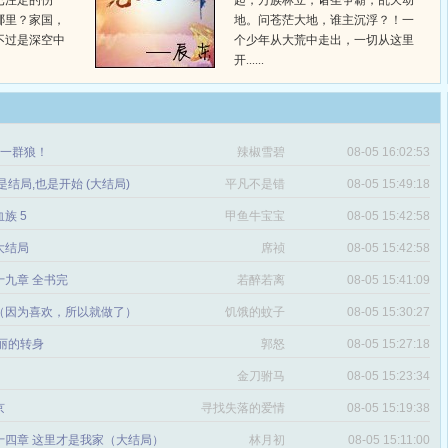
已注定的伤
起，万族林立，诸圣争霸，乱天动
哪里？家国，
地。问苍茫大地，谁主沉浮？！一
不过是深空中
个少年从大荒中走出，一切从这里
开......
章 一群狼！
辣椒雪碧
08-05 16:02:53
是结局,也是开始 (大结局)
平凡不是错
08-05 15:49:18
血族 5
甲鱼牛宝宝
08-05 15:42:58
 大结局
席祯
08-05 15:42:58
十九章 全书完
若醉若离
08-05 15:41:09
（因为喜欢，所以就做了）
饥饿的蚊子
08-05 15:30:27
丽的转身
郭怒
08-05 15:27:18
金刀驸马
08-05 15:23:34
京
寻找失落的爱情
08-05 15:19:38
十四章 这里才是我家（大结局）
林月初
08-05 15:11:00