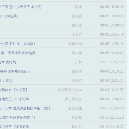
三章 那一片天空下 本书完
雨水
08-05 15:09:38
番外⑨（大结局）
萧魂夜
08-05 15:05:05
易语空
08-05 15:00:22
。
千日红
08-05 14:54:48
十七章 创世神（大结局）
诸葛烤肉
08-05 14:53:48
文_第一千零十四章大结局
殷小妍
08-05 14:48:47
五章 大结局
广林
08-05 11:57:33
章 番外 大明星X经纪人
楚若夕
08-04 15:10:21
 大结局
冷嗳迩
08-04 15:01:51
 大陆传奇【全文完】
曾经拥有的方向
08-04 13:42:57
感
遍地为王，中东记事
青史尽成灰
08-04 12:06:22
九十二章 遇见你是我的幸福（大结
赫连清雅
08-03 11:54:03
 大结局(拜谢各位书友了)
推高铁
08-03 11:41:10
说点感言（读者必看）
桃心然
08-03 11:40:27