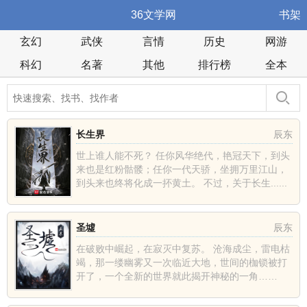
36文学网
书架
玄幻
武侠
言情
历史
网游
科幻
名著
其他
排行榜
全本
长生界
辰东
世上谁人能不死？ 任你风华绝代，艳冠天下，到头
来也是红粉骷髅；任你一代天骄，坐拥万里江山，
到头来也终将化成一抔黄土。 不过，关于长生......
圣墟
辰东
在破败中崛起，在寂灭中复苏。 沧海成尘，雷电枯
竭，那一缕幽雾又一次临近大地，世间的枷锁被打
开了，一个全新的世界就此揭开神秘的一角……
......