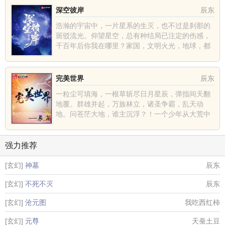
深空彼岸
辰东
浩瀚的宇宙中，一片星系的生灭，也不过是刹那的
斑驳流光。仰望星空，总有种结局已注定的伤感，
千百年后你我在哪里？家国，文明火光，地球，都
不过是深空中的一......
完美世界
辰东
一粒尘可填海，一根草斩尽日月星辰，弹指间天翻
地覆。群雄并起，万族林立，诸圣争霸，乱天动
地。问苍茫大地，谁主沉浮？！一个少年从大荒中
走出，一切从这里开......
强力推荐
[玄幻]
神墓
辰东
[玄幻]
不死不灭
辰东
[玄幻]
沧元图
我吃西红柿
[玄幻]
元尊
天蚕土豆