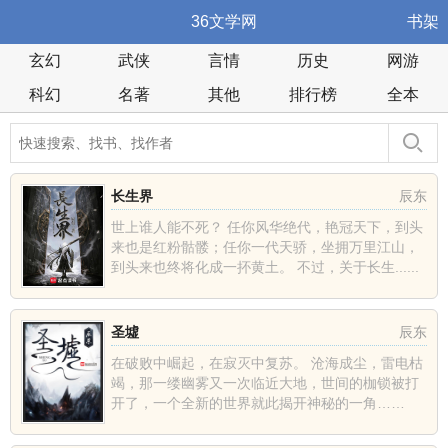
36文学网
书架
玄幻
武侠
言情
历史
网游
科幻
名著
其他
排行榜
全本
长生界
辰东
世上谁人能不死？ 任你风华绝代，艳冠天下，到头
来也是红粉骷髅；任你一代天骄，坐拥万里江山，
到头来也终将化成一抔黄土。 不过，关于长生......
圣墟
辰东
在破败中崛起，在寂灭中复苏。 沧海成尘，雷电枯
竭，那一缕幽雾又一次临近大地，世间的枷锁被打
开了，一个全新的世界就此揭开神秘的一角……
......