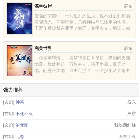
深空彼岸
辰东
浩瀚的宇宙中，一片星系的生灭，也不过是刹那的
斑驳流光。仰望星空，总有种结局已注定的伤感，
千百年后你我在哪里？家国，文明火光，地球，都
不过是深空中的一......
完美世界
辰东
一粒尘可填海，一根草斩尽日月星辰，弹指间天翻
地覆。群雄并起，万族林立，诸圣争霸，乱天动
地。问苍茫大地，谁主沉浮？！一个少年从大荒中
走出，一切从这里开......
强力推荐
[玄幻]
神墓
辰东
[玄幻]
不死不灭
辰东
[玄幻]
沧元图
我吃西红柿
[玄幻]
元尊
天蚕土豆