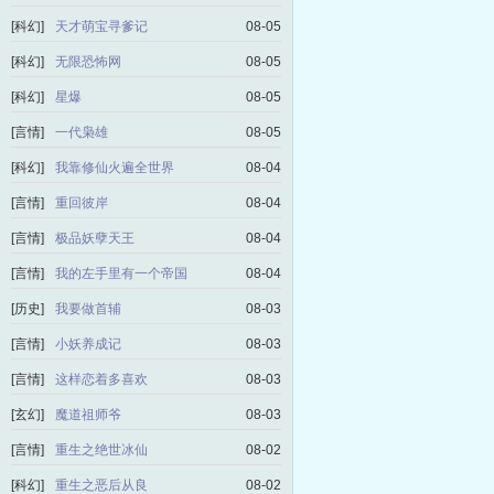
[科幻]
天才萌宝寻爹记
08-05
[科幻]
无限恐怖网
08-05
[科幻]
星爆
08-05
[言情]
一代枭雄
08-05
[科幻]
我靠修仙火遍全世界
08-04
[言情]
重回彼岸
08-04
[言情]
极品妖孽天王
08-04
[言情]
我的左手里有一个帝国
08-04
[历史]
我要做首辅
08-03
[言情]
小妖养成记
08-03
[言情]
这样恋着多喜欢
08-03
[玄幻]
魔道祖师爷
08-03
[言情]
重生之绝世冰仙
08-02
[科幻]
重生之恶后从良
08-02