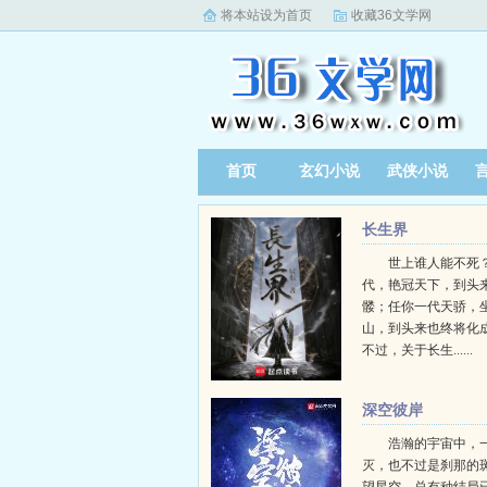
将本站设为首页
收藏36文学网
首页
玄幻小说
武侠小说
长生界
世上谁人能不死？
代，艳冠天下，到头
髅；任你一代天骄，
山，到头来也终将化
不过，关于长生......
深空彼岸
浩瀚的宇宙中，
灭，也不过是刹那的