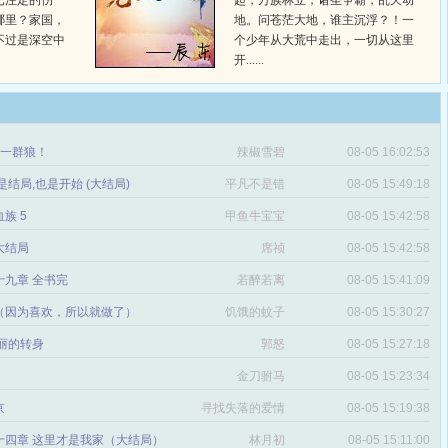
已注定的伤
起，万族林立，诸圣争霸，乱天动
哪里？家国，
地。问苍茫大地，谁主沉浮？！一
不过是深空中
个少年从大荒中走出，一切从这里
开......
章 一群狼！
辣椒雪碧
08-05 16:02:53
是结局,也是开始 (大结局)
平凡不是错
08-05 15:49:18
血族 5
甲鱼牛宝宝
08-05 15:42:58
 大结局
席祯
08-05 15:42:58
十九章 全书完
若醉若离
08-05 15:41:09
（因为喜欢，所以就做了）
饥饿的蚊子
08-05 15:30:27
丽的转身
郭怒
08-05 15:27:18
金刀驸马
08-05 15:23:34
京
寻找失落的爱情
08-05 15:19:38
十四章 这里才是我家（大结局）
林月初
08-05 15:11:00