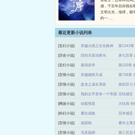
望星空，总有种结局
感，千百年后你我在
文明火光，地球，都
的一......
最近更新小说列表
[玄幻小说]
穿越火线之生化枪神
第1343
[历史小说]
回到天国当附马
第七百章 
[玄幻小说]
最强皇帝
第220章 
[言情小说]
穿越婚然天成
第738章
[言情小说]
盘龙之成长系统
第四百七
[言情小说]
我的左手里有一个帝国
完结感言
[网游小说]
绿茵彗星
大结局 华
[科幻小说]
重生成狼
完本感言
[言情小说]
洛阳锦
番外之离
[言情小说]
无良国师
第三百五