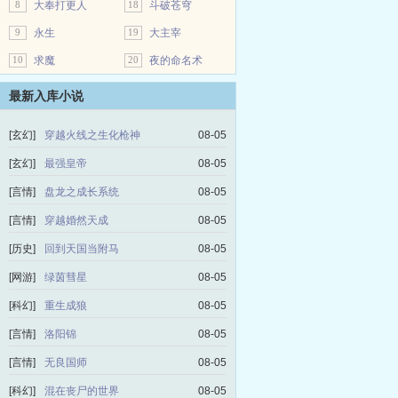
8
大奉打更人
18
斗破苍穹
9
永生
19
大主宰
10
求魔
20
夜的命名术
最新入库小说
[玄幻]
穿越火线之生化枪神
08-05
[玄幻]
最强皇帝
08-05
[言情]
盘龙之成长系统
08-05
[言情]
穿越婚然天成
08-05
[历史]
回到天国当附马
08-05
[网游]
绿茵彗星
08-05
[科幻]
重生成狼
08-05
[言情]
洛阳锦
08-05
[言情]
无良国师
08-05
[科幻]
混在丧尸的世界
08-05