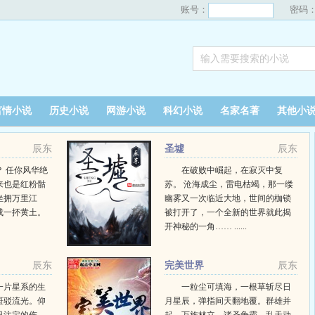
账号：
密码
言情小说
历史小说
网游小说
科幻小说
名家名著
其他小
辰东
圣墟
辰东
 任你风华绝
在破败中崛起，在寂灭中复
来也是红粉骷
苏。 沧海成尘，雷电枯竭，那一缕
坐拥万里江
幽雾又一次临近大地，世间的枷锁
成一抔黄土。
被打开了，一个全新的世界就此揭
开神秘的一角…… ......
辰东
完美世界
辰东
一片星系的生
一粒尘可填海，一根草斩尽日
斑驳流光。仰
月星辰，弹指间天翻地覆。群雄并