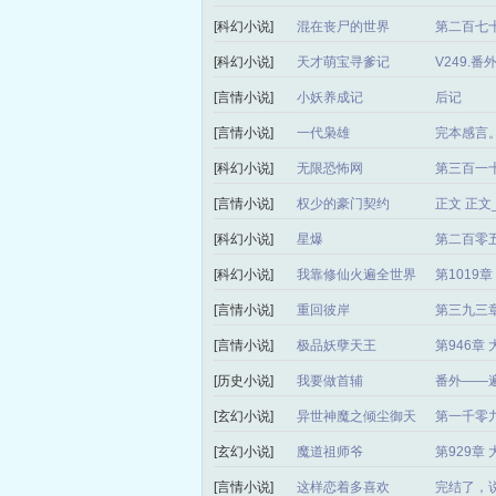
[科幻小说]
混在丧尸的世界
第二百七十
[科幻小说]
天才萌宝寻爹记
V249.
[言情小说]
小妖养成记
后记
[言情小说]
一代枭雄
完本感言
[科幻小说]
无限恐怖网
第三百一
[言情小说]
权少的豪门契约
正文 正
[科幻小说]
星爆
第二百零
[科幻小说]
我靠修仙火遍全世界
第1019
[言情小说]
重回彼岸
第三九三章
[言情小说]
极品妖孽天王
第946章
[历史小说]
我要做首辅
番外——
[玄幻小说]
异世神魔之倾尘御天
第一千零
局）
[玄幻小说]
魔道祖师爷
第929章
[言情小说]
这样恋着多喜欢
完结了，