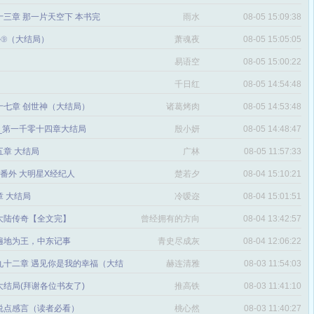
三章 那一片天空下 本书完
雨水
08-05 15:09:38
番外⑨（大结局）
萧魂夜
08-05 15:05:05
易语空
08-05 15:00:22
。
千日红
08-05 14:54:48
十七章 创世神（大结局）
诸葛烤肉
08-05 14:53:48
文_第一千零十四章大结局
殷小妍
08-05 14:48:47
五章 大结局
广林
08-05 11:57:33
章 番外 大明星X经纪人
楚若夕
08-04 15:10:21
 大结局
冷嗳迩
08-04 15:01:51
 大陆传奇【全文完】
曾经拥有的方向
08-04 13:42:57
感
遍地为王，中东记事
青史尽成灰
08-04 12:06:22
九十二章 遇见你是我的幸福（大结
赫连清雅
08-03 11:54:03
 大结局(拜谢各位书友了)
推高铁
08-03 11:41:10
说点感言（读者必看）
桃心然
08-03 11:40:27