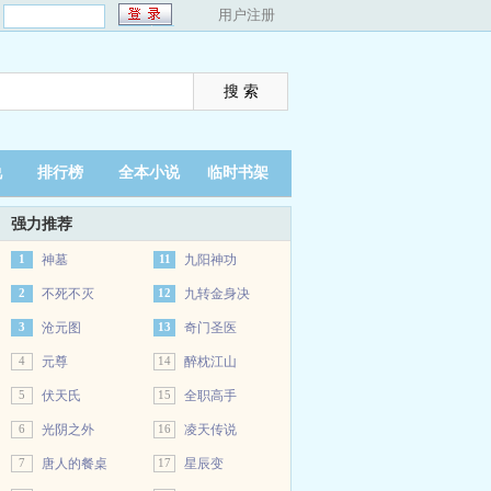
：
用户注册
说
排行榜
全本小说
临时书架
强力推荐
1
神墓
11
九阳神功
2
不死不灭
12
九转金身决
3
沧元图
13
奇门圣医
4
元尊
14
醉枕江山
5
伏天氏
15
全职高手
6
光阴之外
16
凌天传说
7
唐人的餐桌
17
星辰变