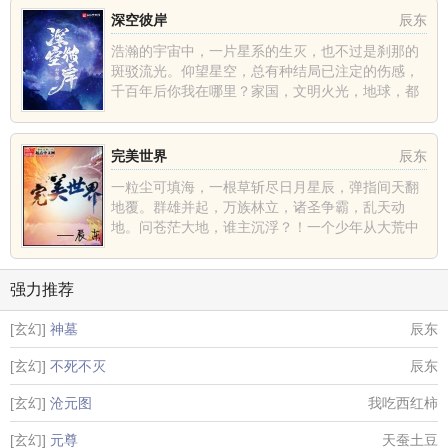
深空彼岸
辰东
浩瀚的宇宙中，一片星系的生灭，也不过是刹那的
斑驳流光。仰望星空，总有种结局已注定的伤感，
千百年后你我在哪里？家国，文明火光，地球，都
不过是深空中的一......
完美世界
辰东
一粒尘可填海，一根草斩尽日月星辰，弹指间天翻
地覆。群雄并起，万族林立，诸圣争霸，乱天动
地。问苍茫大地，谁主沉浮？！一个少年从大荒中
走出，一切从这里开......
强力推荐
[玄幻]
神墓
辰东
[玄幻]
不死不灭
辰东
[玄幻]
沧元图
我吃西红柿
[玄幻]
元尊
天蚕土豆