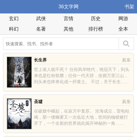
36文学网
书架
玄幻
武侠
言情
历史
网游
科幻
名著
其他
排行榜
全本
长生界
辰东
世上谁人能不死？ 任你风华绝代，艳冠天下，到头
来也是红粉骷髅；任你一代天骄，坐拥万里江山，
到头来也终将化成一抔黄土。 不过，关于长生......
圣墟
辰东
在破败中崛起，在寂灭中复苏。 沧海成尘，雷电枯
竭，那一缕幽雾又一次临近大地，世间的枷锁被打
开了，一个全新的世界就此揭开神秘的一角……
......