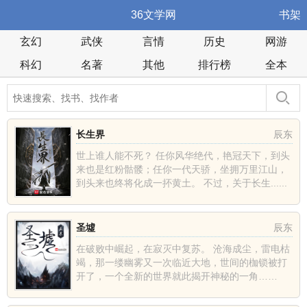
36文学网
书架
玄幻
武侠
言情
历史
网游
科幻
名著
其他
排行榜
全本
长生界
辰东
世上谁人能不死？ 任你风华绝代，艳冠天下，到头
来也是红粉骷髅；任你一代天骄，坐拥万里江山，
到头来也终将化成一抔黄土。 不过，关于长生......
圣墟
辰东
在破败中崛起，在寂灭中复苏。 沧海成尘，雷电枯
竭，那一缕幽雾又一次临近大地，世间的枷锁被打
开了，一个全新的世界就此揭开神秘的一角……
......