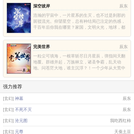
深空彼岸
辰东
浩瀚的宇宙中，一片星系的生灭，也不过是刹那的
斑驳流光。仰望星空，总有种结局已注定的伤感，
千百年后你我在哪里？家国，文明火光，地球，都
不过是深空中的一......
完美世界
辰东
一粒尘可填海，一根草斩尽日月星辰，弹指间天翻
地覆。群雄并起，万族林立，诸圣争霸，乱天动
地。问苍茫大地，谁主沉浮？！一个少年从大荒中
走出，一切从这里开......
强力推荐
[玄幻]
神墓
辰东
[玄幻]
不死不灭
辰东
[玄幻]
沧元图
我吃西红柿
[玄幻]
元尊
天蚕土豆