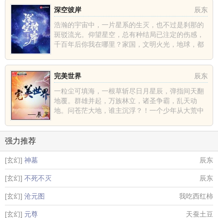
深空彼岸
辰东
浩瀚的宇宙中，一片星系的生灭，也不过是刹那的
斑驳流光。仰望星空，总有种结局已注定的伤感，
千百年后你我在哪里？家国，文明火光，地球，都
不过是深空中的一......
完美世界
辰东
一粒尘可填海，一根草斩尽日月星辰，弹指间天翻
地覆。群雄并起，万族林立，诸圣争霸，乱天动
地。问苍茫大地，谁主沉浮？！一个少年从大荒中
走出，一切从这里开......
强力推荐
[玄幻]
神墓
辰东
[玄幻]
不死不灭
辰东
[玄幻]
沧元图
我吃西红柿
[玄幻]
元尊
天蚕土豆