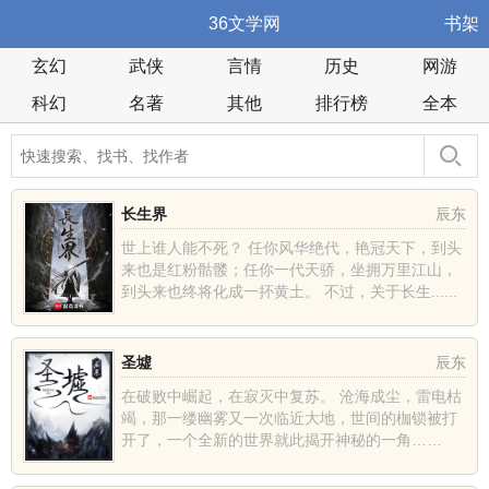
36文学网
书架
玄幻
武侠
言情
历史
网游
科幻
名著
其他
排行榜
全本
长生界
辰东
世上谁人能不死？ 任你风华绝代，艳冠天下，到头
来也是红粉骷髅；任你一代天骄，坐拥万里江山，
到头来也终将化成一抔黄土。 不过，关于长生......
圣墟
辰东
在破败中崛起，在寂灭中复苏。 沧海成尘，雷电枯
竭，那一缕幽雾又一次临近大地，世间的枷锁被打
开了，一个全新的世界就此揭开神秘的一角……
......