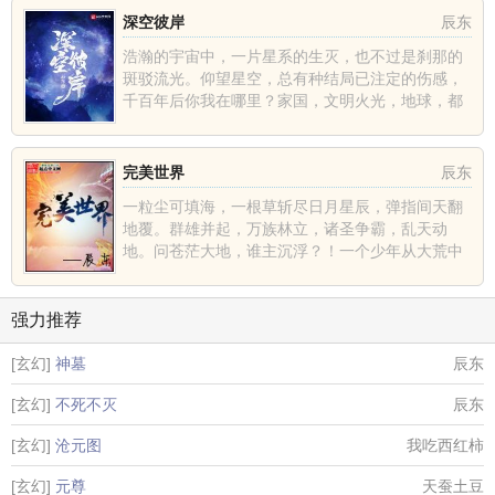
深空彼岸
辰东
浩瀚的宇宙中，一片星系的生灭，也不过是刹那的
斑驳流光。仰望星空，总有种结局已注定的伤感，
千百年后你我在哪里？家国，文明火光，地球，都
不过是深空中的一......
完美世界
辰东
一粒尘可填海，一根草斩尽日月星辰，弹指间天翻
地覆。群雄并起，万族林立，诸圣争霸，乱天动
地。问苍茫大地，谁主沉浮？！一个少年从大荒中
走出，一切从这里开......
强力推荐
[玄幻]
神墓
辰东
[玄幻]
不死不灭
辰东
[玄幻]
沧元图
我吃西红柿
[玄幻]
元尊
天蚕土豆