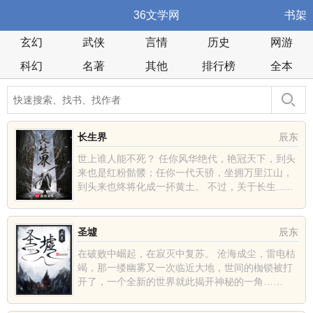
36文学网
书架
玄幻
武侠
言情
历史
网游
科幻
名著
其他
排行榜
全本
长生界
辰东
世上谁人能不死？ 任你风华绝代，艳冠天下，到头
来也是红粉骷髅；任你一代天骄，坐拥万里江山，
到头来也终将化成一抔黄土。 不过，关于长生......
圣墟
辰东
在破败中崛起，在寂灭中复苏。 沧海成尘，雷电枯
竭，那一缕幽雾又一次临近大地，世间的枷锁被打
开了，一个全新的世界就此揭开神秘的一角……
......