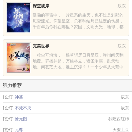
深空彼岸
辰东
浩瀚的宇宙中，一片星系的生灭，也不过是刹那的
斑驳流光。仰望星空，总有种结局已注定的伤感，
千百年后你我在哪里？家国，文明火光，地球，都
不过是深空中的一......
完美世界
辰东
一粒尘可填海，一根草斩尽日月星辰，弹指间天翻
地覆。群雄并起，万族林立，诸圣争霸，乱天动
地。问苍茫大地，谁主沉浮？！一个少年从大荒中
走出，一切从这里开......
强力推荐
[玄幻]
神墓
辰东
[玄幻]
不死不灭
辰东
[玄幻]
沧元图
我吃西红柿
[玄幻]
元尊
天蚕土豆