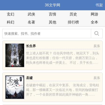
36文学网
书架
玄幻
武侠
言情
历史
网游
科幻
名著
其他
排行榜
全本
长生界
辰东
世上谁人能不死？ 任你风华绝代，艳冠天下，到头
来也是红粉骷髅；任你一代天骄，坐拥万里江山，
到头来也终将化成一抔黄土。 不过，关于长生......
圣墟
辰东
在破败中崛起，在寂灭中复苏。 沧海成尘，雷电枯
竭，那一缕幽雾又一次临近大地，世间的枷锁被打
开了，一个全新的世界就此揭开神秘的一角……
......