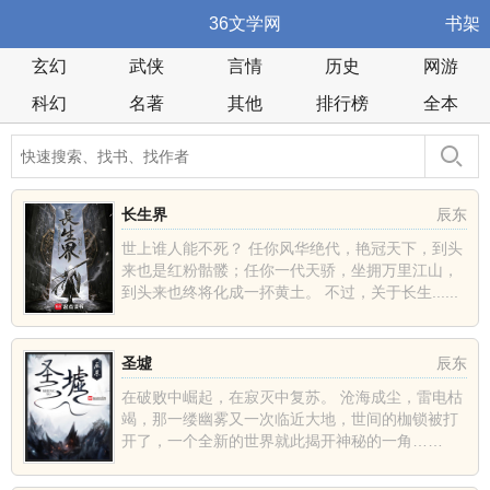
36文学网
书架
玄幻
武侠
言情
历史
网游
科幻
名著
其他
排行榜
全本
长生界
辰东
世上谁人能不死？ 任你风华绝代，艳冠天下，到头
来也是红粉骷髅；任你一代天骄，坐拥万里江山，
到头来也终将化成一抔黄土。 不过，关于长生......
圣墟
辰东
在破败中崛起，在寂灭中复苏。 沧海成尘，雷电枯
竭，那一缕幽雾又一次临近大地，世间的枷锁被打
开了，一个全新的世界就此揭开神秘的一角……
......