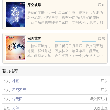
深空彼岸
辰东
浩瀚的宇宙中，一片星系的生灭，也不过是刹那的
斑驳流光。仰望星空，总有种结局已注定的伤感，
千百年后你我在哪里？家国，文明火光，地球，都
不过是深空中的一......
完美世界
辰东
一粒尘可填海，一根草斩尽日月星辰，弹指间天翻
地覆。群雄并起，万族林立，诸圣争霸，乱天动
地。问苍茫大地，谁主沉浮？！一个少年从大荒中
走出，一切从这里开......
强力推荐
[玄幻]
神墓
辰东
[玄幻]
不死不灭
辰东
[玄幻]
沧元图
我吃西红柿
[玄幻]
元尊
天蚕土豆