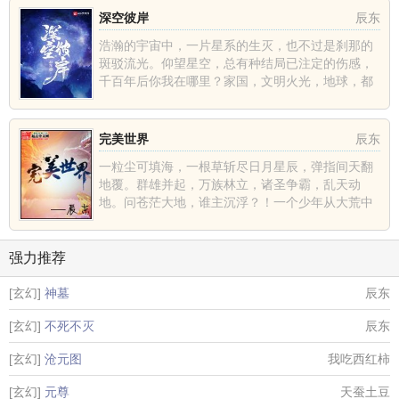
深空彼岸
辰东
浩瀚的宇宙中，一片星系的生灭，也不过是刹那的
斑驳流光。仰望星空，总有种结局已注定的伤感，
千百年后你我在哪里？家国，文明火光，地球，都
不过是深空中的一......
完美世界
辰东
一粒尘可填海，一根草斩尽日月星辰，弹指间天翻
地覆。群雄并起，万族林立，诸圣争霸，乱天动
地。问苍茫大地，谁主沉浮？！一个少年从大荒中
走出，一切从这里开......
强力推荐
[玄幻]
神墓
辰东
[玄幻]
不死不灭
辰东
[玄幻]
沧元图
我吃西红柿
[玄幻]
元尊
天蚕土豆