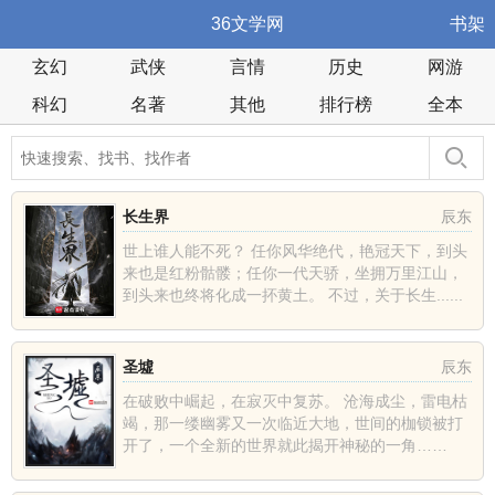
36文学网
书架
玄幻
武侠
言情
历史
网游
科幻
名著
其他
排行榜
全本
长生界
辰东
世上谁人能不死？ 任你风华绝代，艳冠天下，到头
来也是红粉骷髅；任你一代天骄，坐拥万里江山，
到头来也终将化成一抔黄土。 不过，关于长生......
圣墟
辰东
在破败中崛起，在寂灭中复苏。 沧海成尘，雷电枯
竭，那一缕幽雾又一次临近大地，世间的枷锁被打
开了，一个全新的世界就此揭开神秘的一角……
......