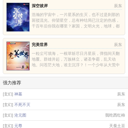
深空彼岸
辰东
浩瀚的宇宙中，一片星系的生灭，也不过是刹那的
斑驳流光。仰望星空，总有种结局已注定的伤感，
千百年后你我在哪里？家国，文明火光，地球，都
不过是深空中的一......
完美世界
辰东
一粒尘可填海，一根草斩尽日月星辰，弹指间天翻
地覆。群雄并起，万族林立，诸圣争霸，乱天动
地。问苍茫大地，谁主沉浮？！一个少年从大荒中
走出，一切从这里开......
强力推荐
[玄幻]
神墓
辰东
[玄幻]
不死不灭
辰东
[玄幻]
沧元图
我吃西红柿
[玄幻]
元尊
天蚕土豆