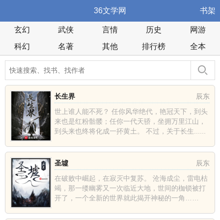
36文学网
书架
玄幻
武侠
言情
历史
网游
科幻
名著
其他
排行榜
全本
长生界
辰东
世上谁人能不死？ 任你风华绝代，艳冠天下，到头
来也是红粉骷髅；任你一代天骄，坐拥万里江山，
到头来也终将化成一抔黄土。 不过，关于长生......
圣墟
辰东
在破败中崛起，在寂灭中复苏。 沧海成尘，雷电枯
竭，那一缕幽雾又一次临近大地，世间的枷锁被打
开了，一个全新的世界就此揭开神秘的一角……
......