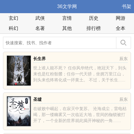
36文学网
书架
玄幻
武侠
言情
历史
网游
科幻
名著
其他
排行榜
全本
长生界
辰东
世上谁人能不死？ 任你风华绝代，艳冠天下，到头
来也是红粉骷髅；任你一代天骄，坐拥万里江山，
到头来也终将化成一抔黄土。 不过，关于长生......
圣墟
辰东
在破败中崛起，在寂灭中复苏。 沧海成尘，雷电枯
竭，那一缕幽雾又一次临近大地，世间的枷锁被打
开了，一个全新的世界就此揭开神秘的一角……
......