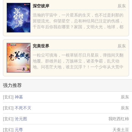
深空彼岸
辰东
浩瀚的宇宙中，一片星系的生灭，也不过是刹那的
斑驳流光。仰望星空，总有种结局已注定的伤感，
千百年后你我在哪里？家国，文明火光，地球，都
不过是深空中的一......
完美世界
辰东
一粒尘可填海，一根草斩尽日月星辰，弹指间天翻
地覆。群雄并起，万族林立，诸圣争霸，乱天动
地。问苍茫大地，谁主沉浮？！一个少年从大荒中
走出，一切从这里开......
强力推荐
[玄幻]
神墓
辰东
[玄幻]
不死不灭
辰东
[玄幻]
沧元图
我吃西红柿
[玄幻]
元尊
天蚕土豆