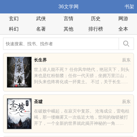
36文学网
书架
玄幻
武侠
言情
历史
网游
科幻
名著
其他
排行榜
全本
长生界
辰东
世上谁人能不死？ 任你风华绝代，艳冠天下，到头
来也是红粉骷髅；任你一代天骄，坐拥万里江山，
到头来也终将化成一抔黄土。 不过，关于长生......
圣墟
辰东
在破败中崛起，在寂灭中复苏。 沧海成尘，雷电枯
竭，那一缕幽雾又一次临近大地，世间的枷锁被打
开了，一个全新的世界就此揭开神秘的一角……
......