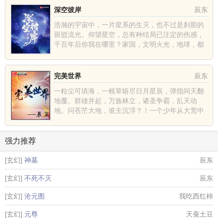
深空彼岸
辰东
浩瀚的宇宙中，一片星系的生灭，也不过是刹那的
斑驳流光。仰望星空，总有种结局已注定的伤感，
千百年后你我在哪里？家国，文明火光，地球，都
不过是深空中的一......
完美世界
辰东
一粒尘可填海，一根草斩尽日月星辰，弹指间天翻
地覆。群雄并起，万族林立，诸圣争霸，乱天动
地。问苍茫大地，谁主沉浮？！一个少年从大荒中
走出，一切从这里开......
强力推荐
[玄幻]
神墓
辰东
[玄幻]
不死不灭
辰东
[玄幻]
沧元图
我吃西红柿
[玄幻]
元尊
天蚕土豆