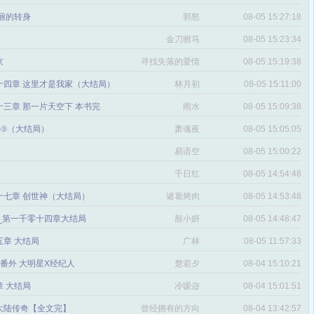
丽的转身
郭怒
08-05 15:27:18
金刀驸马
08-05 15:23:34
京
寻找失落的爱情
08-05 15:19:38
十四章 这里才是我家（大结局）
林月初
08-05 15:11:00
三章 那一片天空下 本书完
雨水
08-05 15:09:38
番外⑨（大结局）
萧魂夜
08-05 15:05:05
易语空
08-05 15:00:22
。
千日红
08-05 14:54:48
十七章 创世神（大结局）
诸葛烤肉
08-05 14:53:48
文_第一千零十四章大结局
殷小妍
08-05 14:48:47
五章 大结局
广林
08-05 11:57:33
章 番外 大明星X经纪人
楚若夕
08-04 15:10:21
 大结局
冷嗳迩
08-04 15:01:51
 大陆传奇【全文完】
曾经拥有的方向
08-04 13:42:57