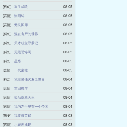
[科幻]
重生成狼
08-05
[言情]
洛阳锦
08-05
[言情]
无良国师
08-05
[科幻]
混在丧尸的世界
08-05
[科幻]
天才萌宝寻爹记
08-05
[科幻]
无限恐怖网
08-05
[科幻]
星爆
08-05
[言情]
一代枭雄
08-05
[科幻]
我靠修仙火遍全世界
08-04
[言情]
重回彼岸
08-04
[言情]
极品妖孽天王
08-04
[言情]
我的左手里有一个帝国
08-04
[历史]
我要做首辅
08-03
[言情]
小妖养成记
08-03