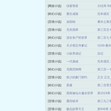
[网游小说]
绿茵彗星
大结局 华
[科幻小说]
重生成狼
完本感言
[言情小说]
洛阳锦
番外之离
[言情小说]
无良国师
第三百五
[科幻小说]
混在丧尸的世界
第二百七十
[科幻小说]
天才萌宝寻爹记
V249.
[言情小说]
小妖养成记
后记
[言情小说]
一代枭雄
完本感言
[科幻小说]
无限恐怖网
第三百一
[言情小说]
权少的豪门契约
正文 正
[科幻小说]
星爆
第二百零
[科幻小说]
我靠修仙火遍全世界
第1019
[言情小说]
重回彼岸
第三九三章
[言情小说]
极品妖孽天王
第946章