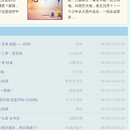
已注定的伤
起，万族林立，诸圣争霸，乱天动
哪里？家国，
地。问苍茫大地，谁主沉浮？！一
不过是深空中
个少年从大荒中走出，一切从这里
开......
五章 钥匙——END
白奇
08-09 14:33:02
十三章：进圣域
心凉奈何
08-09 14:32:28
章 结束
右眼有泪
08-09 14:32:25
打脸
王十四
08-09 14:30:39
 大结局
甲鱼牛宝宝
08-09 14:18:53
章 一群狼！
辣椒雪碧
08-05 16:02:53
是结局,也是开始 (大结局)
平凡不是错
08-05 15:49:18
 大结局
席祯
08-05 15:42:58
十九章 全书完
若醉若离
08-05 15:41:09
（因为喜欢，所以就做了）
饥饿的蚊子
08-05 15:30:27