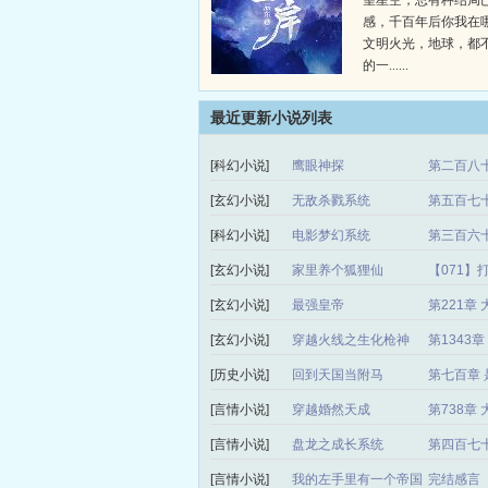
望星空，总有种结局
感，千百年后你我在
文明火光，地球，都
的一......
最近更新小说列表
[科幻小说]
鹰眼神探
第二百八十
[玄幻小说]
无敌杀戮系统
第五百七
[科幻小说]
电影梦幻系统
第三百六十
[玄幻小说]
家里养个狐狸仙
【071】
[玄幻小说]
最强皇帝
第221章
[玄幻小说]
穿越火线之生化枪神
第1343
[历史小说]
回到天国当附马
第七百章 
[言情小说]
穿越婚然天成
第738章
[言情小说]
盘龙之成长系统
第四百七
[言情小说]
我的左手里有一个帝国
完结感言