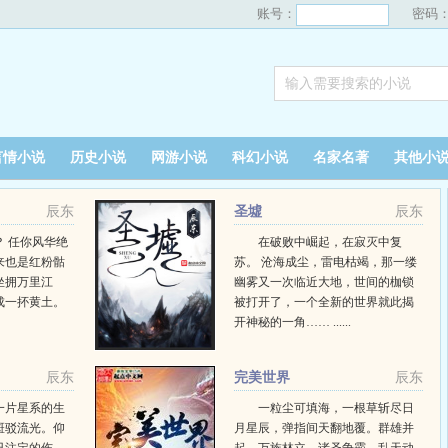
账号：
密码
言情小说
历史小说
网游小说
科幻小说
名家名著
其他小
辰东
圣墟
辰东
 任你风华绝
在破败中崛起，在寂灭中复
来也是红粉骷
苏。 沧海成尘，雷电枯竭，那一缕
坐拥万里江
幽雾又一次临近大地，世间的枷锁
成一抔黄土。
被打开了，一个全新的世界就此揭
开神秘的一角…… ......
辰东
完美世界
辰东
一片星系的生
一粒尘可填海，一根草斩尽日
斑驳流光。仰
月星辰，弹指间天翻地覆。群雄并