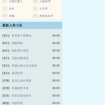
8
大奉打更人
18
斗破苍穹
9
永生
19
大主宰
10
求魔
20
夜的命名术
最新入库小说
[玄幻]
家里养个狐狸仙
08-09
[科幻]
鹰眼神探
08-09
[科幻]
电影梦幻系统
08-09
[玄幻]
无敌杀戮系统
08-09
[玄幻]
穿越火线之生化枪神
08-05
[玄幻]
最强皇帝
08-05
[言情]
盘龙之成长系统
08-05
[言情]
穿越婚然天成
08-05
[历史]
回到天国当附马
08-05
[网游]
绿茵彗星
08-05