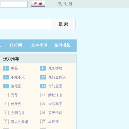
：
用户注册
说
排行榜
全本小说
临时书架
强力推荐
1
神墓
11
九阳神功
2
不死不灭
12
九转金身决
3
沧元图
13
奇门圣医
4
元尊
14
醉枕江山
5
伏天氏
15
全职高手
6
光阴之外
16
凌天传说
7
唐人的餐桌
17
星辰变