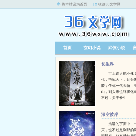
将本站设为首页
收藏36文学网
首页
玄幻小说
武侠小说
长生界
世上谁人能不死？
代，艳冠天下，到头
髅；任你一代天骄，
山，到头来也终将化
不过，关于长生......
深空彼岸
浩瀚的宇宙中，
灭，也不过是刹那的