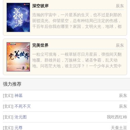
深空彼岸
辰东
浩瀚的宇宙中，一片星系的生灭，也不过是刹那的
斑驳流光。仰望星空，总有种结局已注定的伤感，
千百年后你我在哪里？家国，文明火光，地球，都
不过是深空中的一......
完美世界
辰东
一粒尘可填海，一根草斩尽日月星辰，弹指间天翻
地覆。群雄并起，万族林立，诸圣争霸，乱天动
地。问苍茫大地，谁主沉浮？！一个少年从大荒中
走出，一切从这里开......
强力推荐
[玄幻]
神墓
辰东
[玄幻]
不死不灭
辰东
[玄幻]
沧元图
我吃西红柿
[玄幻]
元尊
天蚕土豆