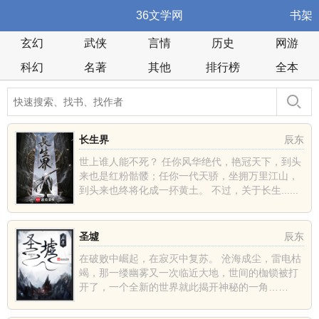
36文学网
书架
玄幻
武侠
言情
历史
网游
科幻
名著
其他
排行榜
全本
长生界
辰东
世上谁人能不死？ 任你风华绝代，艳冠天下，到头
来也是红粉骷髅；任你一代天骄，坐拥万里江山，
到头来也终将化成一抔黄土。 不过，关于长生......
圣墟
辰东
在破败中崛起，在寂灭中复苏。 沧海成尘，雷电枯
竭，那一缕幽雾又一次临近大地，世间的枷锁被打
开了，一个全新的世界就此揭开神秘的一角……
......