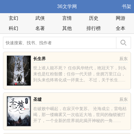
36文学网
书架
玄幻
武侠
言情
历史
网游
科幻
名著
其他
排行榜
全本
长生界
辰东
世上谁人能不死？ 任你风华绝代，艳冠天下，到头
来也是红粉骷髅；任你一代天骄，坐拥万里江山，
到头来也终将化成一抔黄土。 不过，关于长生......
圣墟
辰东
在破败中崛起，在寂灭中复苏。 沧海成尘，雷电枯
竭，那一缕幽雾又一次临近大地，世间的枷锁被打
开了，一个全新的世界就此揭开神秘的一角……
......