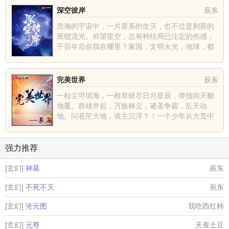
深空彼岸
辰东
浩瀚的宇宙中，一片星系的生灭，也不过是刹那的
斑驳流光。仰望星空，总有种结局已注定的伤感，
千百年后你我在哪里？家国，文明火光，地球，都
不过是深空中的一......
完美世界
辰东
一粒尘可填海，一根草斩尽日月星辰，弹指间天翻
地覆。群雄并起，万族林立，诸圣争霸，乱天动
地。问苍茫大地，谁主沉浮？！一个少年从大荒中
走出，一切从这里开......
强力推荐
[玄幻]
神墓
辰东
[玄幻]
不死不灭
辰东
[玄幻]
沧元图
我吃西红柿
[玄幻]
元尊
天蚕土豆