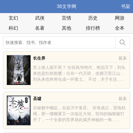
36文学网
书架
玄幻
武侠
言情
历史
网游
科幻
名著
其他
排行榜
全本
长生界
辰东
世上谁人能不死？ 任你风华绝代，艳冠天下，到头
来也是红粉骷髅；任你一代天骄，坐拥万里江山，
到头来也终将化成一抔黄土。 不过，关于长生......
圣墟
辰东
在破败中崛起，在寂灭中复苏。 沧海成尘，雷电枯
竭，那一缕幽雾又一次临近大地，世间的枷锁被打
开了，一个全新的世界就此揭开神秘的一角……
......