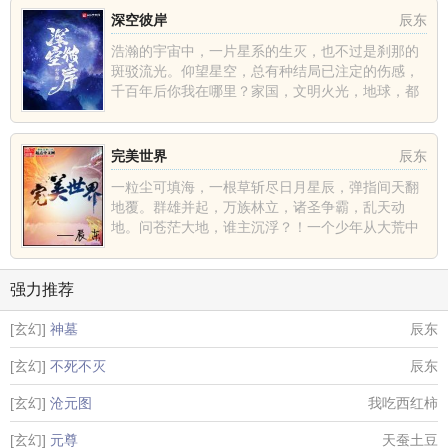
深空彼岸
辰东
浩瀚的宇宙中，一片星系的生灭，也不过是刹那的
斑驳流光。仰望星空，总有种结局已注定的伤感，
千百年后你我在哪里？家国，文明火光，地球，都
不过是深空中的一......
完美世界
辰东
一粒尘可填海，一根草斩尽日月星辰，弹指间天翻
地覆。群雄并起，万族林立，诸圣争霸，乱天动
地。问苍茫大地，谁主沉浮？！一个少年从大荒中
走出，一切从这里开......
强力推荐
[玄幻]
神墓
辰东
[玄幻]
不死不灭
辰东
[玄幻]
沧元图
我吃西红柿
[玄幻]
元尊
天蚕土豆