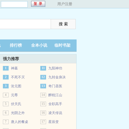
：
用户注册
说
排行榜
全本小说
临时书架
强力推荐
1
神墓
11
九阳神功
2
不死不灭
12
九转金身决
3
沧元图
13
奇门圣医
4
元尊
14
醉枕江山
5
伏天氏
15
全职高手
6
光阴之外
16
凌天传说
7
唐人的餐桌
17
星辰变