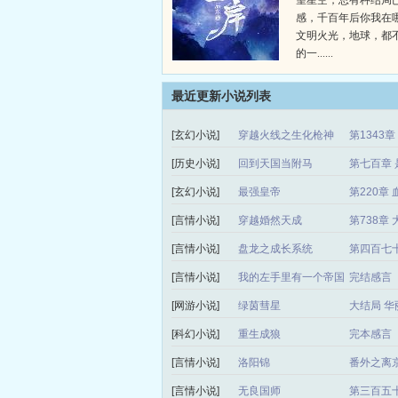
望星空，总有种结局
感，千百年后你我在
文明火光，地球，都
的一......
最近更新小说列表
[玄幻小说]
穿越火线之生化枪神
第1343
[历史小说]
回到天国当附马
第七百章 
[玄幻小说]
最强皇帝
第220章 
[言情小说]
穿越婚然天成
第738章
[言情小说]
盘龙之成长系统
第四百七
[言情小说]
我的左手里有一个帝国
完结感言
[网游小说]
绿茵彗星
大结局 华
[科幻小说]
重生成狼
完本感言
[言情小说]
洛阳锦
番外之离
[言情小说]
无良国师
第三百五