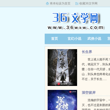
将本站设为首页
收藏36文学网
首页
玄幻小说
武侠小说
长生界
世上谁人能不死？
代，艳冠天下，到头
髅；任你一代天骄，
山，到头来也终将化
不过，关于长生......
深空彼岸
浩瀚的宇宙中，
灭，也不过是刹那的