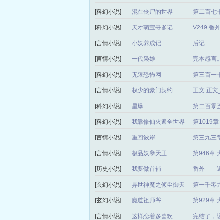
[科幻小说]
混在丧尸的世界
第二百七十
[科幻小说]
天才萌宝寻爹记
V249.
[言情小说]
小妖养成记
后记
[言情小说]
一代枭雄
完本感言
[科幻小说]
无限恐怖网
第三百一
[言情小说]
权少的豪门契约
正文 正
[科幻小说]
星爆
第二百零
[科幻小说]
我靠修仙火遍全世界
第1019
[言情小说]
重回彼岸
第三九三章
[言情小说]
极品妖孽天王
第946章
[历史小说]
我要做首辅
番外——
[玄幻小说]
异世神魔之倾尘御天
第一千零
局）
[玄幻小说]
魔道祖师爷
第929章
[言情小说]
这样恋着多喜欢
完结了，