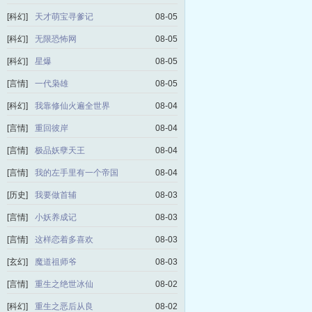
[科幻]
天才萌宝寻爹记
08-05
[科幻]
无限恐怖网
08-05
[科幻]
星爆
08-05
[言情]
一代枭雄
08-05
[科幻]
我靠修仙火遍全世界
08-04
[言情]
重回彼岸
08-04
[言情]
极品妖孽天王
08-04
[言情]
我的左手里有一个帝国
08-04
[历史]
我要做首辅
08-03
[言情]
小妖养成记
08-03
[言情]
这样恋着多喜欢
08-03
[玄幻]
魔道祖师爷
08-03
[言情]
重生之绝世冰仙
08-02
[科幻]
重生之恶后从良
08-02