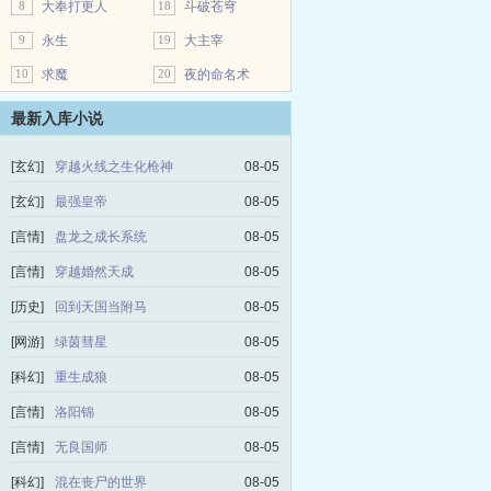
8
大奉打更人
18
斗破苍穹
9
永生
19
大主宰
10
求魔
20
夜的命名术
最新入库小说
[玄幻]
穿越火线之生化枪神
08-05
[玄幻]
最强皇帝
08-05
[言情]
盘龙之成长系统
08-05
[言情]
穿越婚然天成
08-05
[历史]
回到天国当附马
08-05
[网游]
绿茵彗星
08-05
[科幻]
重生成狼
08-05
[言情]
洛阳锦
08-05
[言情]
无良国师
08-05
[科幻]
混在丧尸的世界
08-05