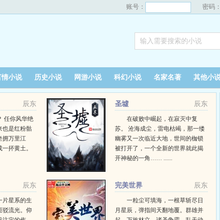
账号：
密码
言情小说
历史小说
网游小说
科幻小说
名家名著
其他小
辰东
圣墟
辰东
 任你风华绝
在破败中崛起，在寂灭中复
来也是红粉骷
苏。 沧海成尘，雷电枯竭，那一缕
坐拥万里江
幽雾又一次临近大地，世间的枷锁
成一抔黄土。
被打开了，一个全新的世界就此揭
开神秘的一角…… ......
辰东
完美世界
辰东
一片星系的生
一粒尘可填海，一根草斩尽日
斑驳流光。仰
月星辰，弹指间天翻地覆。群雄并