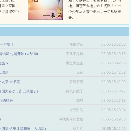
已注定的伤
起，万族林立，诸圣争霸，乱天动
哪里？家国，
地。问苍茫大地，谁主沉浮？！一
不过是深空中
个少年从大荒中走出，一切从这里
开......
章 一群狼！
辣椒雪碧
08-05 16:02:53
是结局,也是开始 (大结局)
平凡不是错
08-05 15:49:18
血族 5
甲鱼牛宝宝
08-05 15:42:58
 大结局
席祯
08-05 15:42:58
十九章 全书完
若醉若离
08-05 15:41:09
（因为喜欢，所以就做了）
饥饿的蚊子
08-05 15:30:27
丽的转身
郭怒
08-05 15:27:18
金刀驸马
08-05 15:23:34
京
寻找失落的爱情
08-05 15:19:38
十四章 这里才是我家（大结局）
林月初
08-05 15:11:00