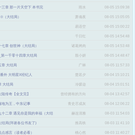
三章 那一片天空下 本书完
雨水
08-05 15:09:38
番外⑨（大结局）
萧魂夜
08-05 15:05:05
易语空
08-05 15:00:22
。
千日红
08-05 14:54:48
十七章 创世神（大结局）
诸葛烤肉
08-05 14:53:48
文_第一千零十四章大结局
殷小妍
08-05 14:48:47
五章 大结局
广林
08-05 11:57:33
章 番外 大明星X经纪人
楚若夕
08-04 15:10:21
 大结局
冷嗳迩
08-04 15:01:51
 大陆传奇【全文完】
曾经拥有的方向
08-04 13:42:57
感
遍地为王，中东记事
青史尽成灰
08-04 12:06:22
九十二章 遇见你是我的幸福（大结
赫连清雅
08-03 11:54:03
 大结局(拜谢各位书友了)
推高铁
08-03 11:41:10
说点感言（读者必看）
桃心然
08-03 11:40:27