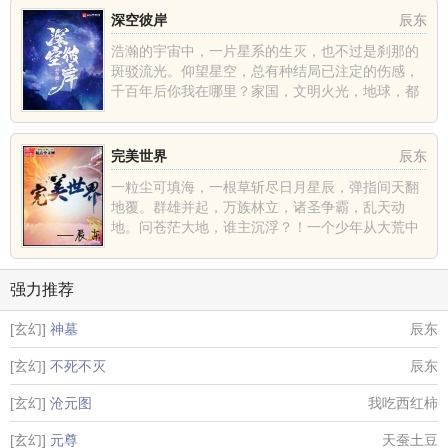
深空彼岸
辰东
浩瀚的宇宙中，一片星系的生灭，也不过是刹那的
斑驳流光。仰望星空，总有种结局已注定的伤感，
千百年后你我在哪里？家国，文明火光，地球，都
不过是深空中的一......
完美世界
辰东
一粒尘可填海，一根草斩尽日月星辰，弹指间天翻
地覆。群雄并起，万族林立，诸圣争霸，乱天动
地。问苍茫大地，谁主沉浮？！一个少年从大荒中
走出，一切从这里开......
强力推荐
[玄幻]
神墓
辰东
[玄幻]
不死不灭
辰东
[玄幻]
沧元图
我吃西红柿
[玄幻]
元尊
天蚕土豆