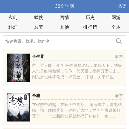
36文学网
书架
玄幻
武侠
言情
历史
网游
科幻
名著
其他
排行榜
全本
长生界
辰东
世上谁人能不死？ 任你风华绝代，艳冠天下，到头
来也是红粉骷髅；任你一代天骄，坐拥万里江山，
到头来也终将化成一抔黄土。 不过，关于长生......
圣墟
辰东
在破败中崛起，在寂灭中复苏。 沧海成尘，雷电枯
竭，那一缕幽雾又一次临近大地，世间的枷锁被打
开了，一个全新的世界就此揭开神秘的一角……
......