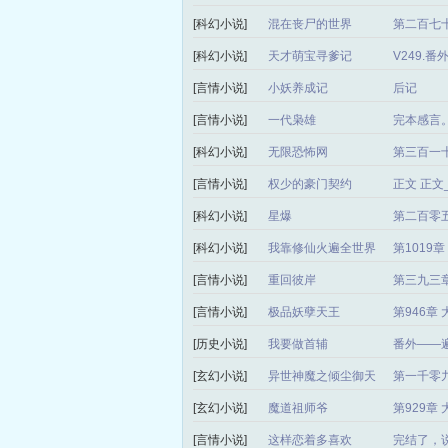
[科幻小说]
混在丧尸的世界
第二百七十
[科幻小说]
天才萌宝寻爹记
V249.
[言情小说]
小妖养成记
后记
[言情小说]
一代枭雄
完本感言
[科幻小说]
无限恐怖网
第三百一
[言情小说]
权少的豪门契约
正文 正
[科幻小说]
星爆
第二百零
[科幻小说]
我靠修仙火遍全世界
第1019
[言情小说]
重回彼岸
第三九三章
[言情小说]
极品妖孽天王
第946章
[历史小说]
我要做首辅
番外——
[玄幻小说]
异世神魔之倾尘御天
第一千零
局）
[玄幻小说]
魔道祖师爷
第929章
[言情小说]
这样恋着多喜欢
完结了，