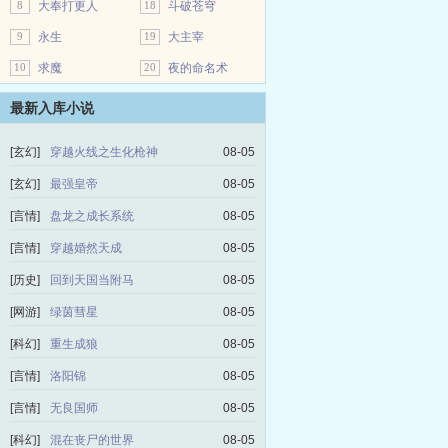
8
大奉打更人
18
斗破苍穹
9
永生
19
大主宰
10
求魔
20
夜的命名术
最新入库小说
[玄幻]
穿越火线之生化枪神
08-05
[玄幻]
最强皇帝
08-05
[言情]
盘龙之成长系统
08-05
[言情]
穿越婚然天成
08-05
[历史]
回到天国当附马
08-05
[网游]
绿茵彗星
08-05
[科幻]
重生成狼
08-05
[言情]
洛阳锦
08-05
[言情]
无良国师
08-05
[科幻]
混在丧尸的世界
08-05