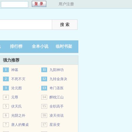
：
用户注册
说
排行榜
全本小说
临时书架
强力推荐
1
神墓
11
九阳神功
2
不死不灭
12
九转金身决
3
沧元图
13
奇门圣医
4
元尊
14
醉枕江山
5
伏天氏
15
全职高手
6
光阴之外
16
凌天传说
7
唐人的餐桌
17
星辰变