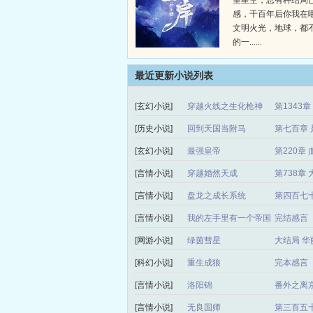
望星空，总有种结局
感，千百年后你我在
文明火光，地球，都
的一......
最近更新小说列表
[玄幻小说]
穿越火线之生化枪神
第1343
[历史小说]
回到天国当附马
第七百章 
[玄幻小说]
最强皇帝
第220章 
[言情小说]
穿越婚然天成
第738章
[言情小说]
盘龙之成长系统
第四百七
[言情小说]
我的左手里有一个帝国
完结感言
[网游小说]
绿茵彗星
大结局 华
[科幻小说]
重生成狼
完本感言
[言情小说]
洛阳锦
番外之离
[言情小说]
无良国师
第三百五