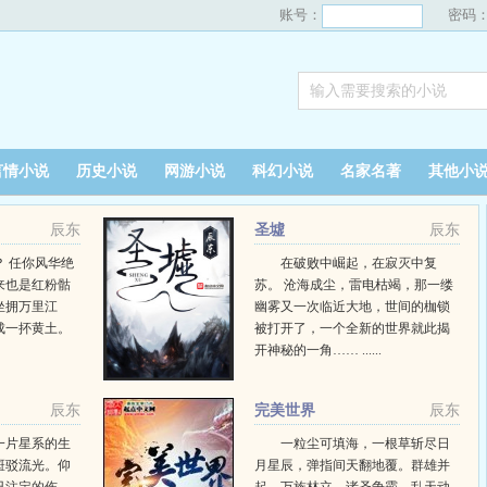
账号：
密码
言情小说
历史小说
网游小说
科幻小说
名家名著
其他小
辰东
圣墟
辰东
 任你风华绝
在破败中崛起，在寂灭中复
来也是红粉骷
苏。 沧海成尘，雷电枯竭，那一缕
坐拥万里江
幽雾又一次临近大地，世间的枷锁
成一抔黄土。
被打开了，一个全新的世界就此揭
开神秘的一角…… ......
辰东
完美世界
辰东
一片星系的生
一粒尘可填海，一根草斩尽日
斑驳流光。仰
月星辰，弹指间天翻地覆。群雄并