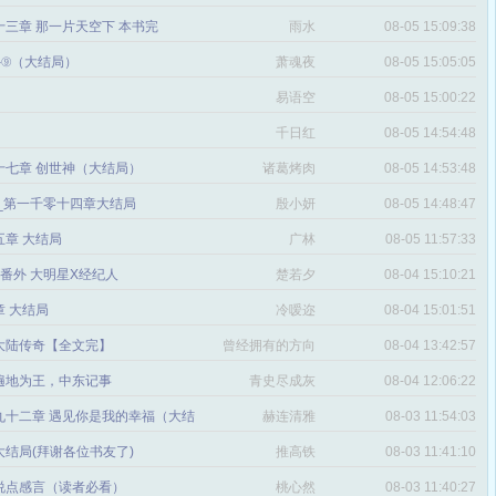
三章 那一片天空下 本书完
雨水
08-05 15:09:38
番外⑨（大结局）
萧魂夜
08-05 15:05:05
易语空
08-05 15:00:22
。
千日红
08-05 14:54:48
十七章 创世神（大结局）
诸葛烤肉
08-05 14:53:48
文_第一千零十四章大结局
殷小妍
08-05 14:48:47
五章 大结局
广林
08-05 11:57:33
章 番外 大明星X经纪人
楚若夕
08-04 15:10:21
 大结局
冷嗳迩
08-04 15:01:51
 大陆传奇【全文完】
曾经拥有的方向
08-04 13:42:57
感
遍地为王，中东记事
青史尽成灰
08-04 12:06:22
九十二章 遇见你是我的幸福（大结
赫连清雅
08-03 11:54:03
 大结局(拜谢各位书友了)
推高铁
08-03 11:41:10
说点感言（读者必看）
桃心然
08-03 11:40:27