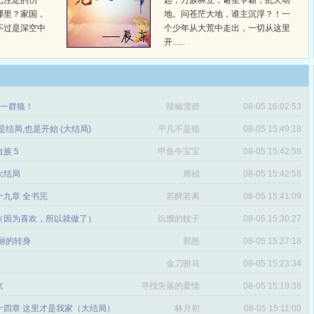
已注定的伤
起，万族林立，诸圣争霸，乱天动
哪里？家国，
地。问苍茫大地，谁主沉浮？！一
不过是深空中
个少年从大荒中走出，一切从这里
开......
章 一群狼！
辣椒雪碧
08-05 16:02:53
是结局,也是开始 (大结局)
平凡不是错
08-05 15:49:18
血族 5
甲鱼牛宝宝
08-05 15:42:58
 大结局
席祯
08-05 15:42:58
十九章 全书完
若醉若离
08-05 15:41:09
（因为喜欢，所以就做了）
饥饿的蚊子
08-05 15:30:27
丽的转身
郭怒
08-05 15:27:18
金刀驸马
08-05 15:23:34
京
寻找失落的爱情
08-05 15:19:38
十四章 这里才是我家（大结局）
林月初
08-05 15:11:00