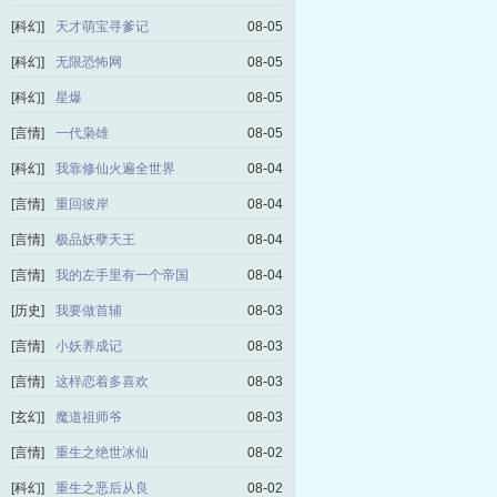
[科幻]
天才萌宝寻爹记
08-05
[科幻]
无限恐怖网
08-05
[科幻]
星爆
08-05
[言情]
一代枭雄
08-05
[科幻]
我靠修仙火遍全世界
08-04
[言情]
重回彼岸
08-04
[言情]
极品妖孽天王
08-04
[言情]
我的左手里有一个帝国
08-04
[历史]
我要做首辅
08-03
[言情]
小妖养成记
08-03
[言情]
这样恋着多喜欢
08-03
[玄幻]
魔道祖师爷
08-03
[言情]
重生之绝世冰仙
08-02
[科幻]
重生之恶后从良
08-02