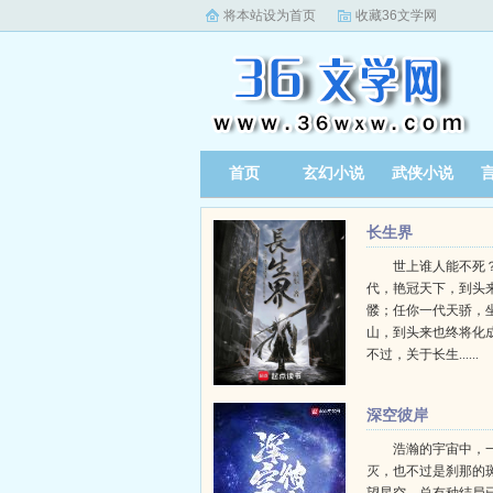
将本站设为首页
收藏36文学网
首页
玄幻小说
武侠小说
长生界
世上谁人能不死？
代，艳冠天下，到头
髅；任你一代天骄，
山，到头来也终将化
不过，关于长生......
深空彼岸
浩瀚的宇宙中，
灭，也不过是刹那的