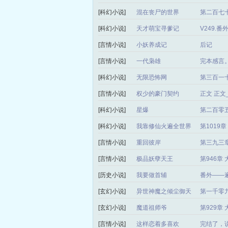
[科幻小说]
混在丧尸的世界
第二百七十
[科幻小说]
天才萌宝寻爹记
V249.
[言情小说]
小妖养成记
后记
[言情小说]
一代枭雄
完本感言
[科幻小说]
无限恐怖网
第三百一
[言情小说]
权少的豪门契约
正文 正
[科幻小说]
星爆
第二百零
[科幻小说]
我靠修仙火遍全世界
第1019
[言情小说]
重回彼岸
第三九三章
[言情小说]
极品妖孽天王
第946章
[历史小说]
我要做首辅
番外——
[玄幻小说]
异世神魔之倾尘御天
第一千零
局）
[玄幻小说]
魔道祖师爷
第929章
[言情小说]
这样恋着多喜欢
完结了，