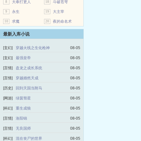
8
大奉打更人
18
斗破苍穹
9
永生
19
大主宰
10
求魔
20
夜的命名术
最新入库小说
[玄幻]
穿越火线之生化枪神
08-05
[玄幻]
最强皇帝
08-05
[言情]
盘龙之成长系统
08-05
[言情]
穿越婚然天成
08-05
[历史]
回到天国当附马
08-05
[网游]
绿茵彗星
08-05
[科幻]
重生成狼
08-05
[言情]
洛阳锦
08-05
[言情]
无良国师
08-05
[科幻]
混在丧尸的世界
08-05