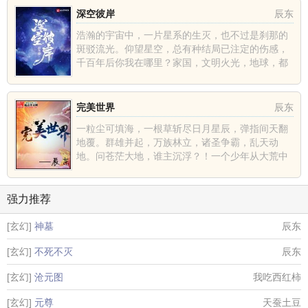
深空彼岸
辰东
浩瀚的宇宙中，一片星系的生灭，也不过是刹那的
斑驳流光。仰望星空，总有种结局已注定的伤感，
千百年后你我在哪里？家国，文明火光，地球，都
不过是深空中的一......
完美世界
辰东
一粒尘可填海，一根草斩尽日月星辰，弹指间天翻
地覆。群雄并起，万族林立，诸圣争霸，乱天动
地。问苍茫大地，谁主沉浮？！一个少年从大荒中
走出，一切从这里开......
强力推荐
[玄幻]
神墓
辰东
[玄幻]
不死不灭
辰东
[玄幻]
沧元图
我吃西红柿
[玄幻]
元尊
天蚕土豆