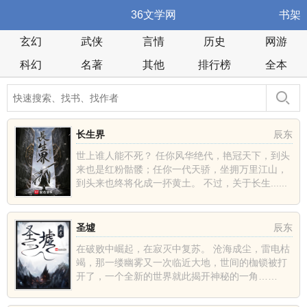
36文学网
书架
玄幻
武侠
言情
历史
网游
科幻
名著
其他
排行榜
全本
长生界
辰东
世上谁人能不死？ 任你风华绝代，艳冠天下，到头
来也是红粉骷髅；任你一代天骄，坐拥万里江山，
到头来也终将化成一抔黄土。 不过，关于长生......
圣墟
辰东
在破败中崛起，在寂灭中复苏。 沧海成尘，雷电枯
竭，那一缕幽雾又一次临近大地，世间的枷锁被打
开了，一个全新的世界就此揭开神秘的一角……
......