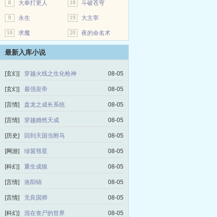
8
大奉打更人
18
斗破苍穹
9
永生
19
大主宰
10
求魔
20
夜的命名术
最新入库小说
[玄幻]
穿越火线之生化枪神
08-05
[玄幻]
最强皇帝
08-05
[言情]
盘龙之成长系统
08-05
[言情]
穿越婚然天成
08-05
[历史]
回到天国当附马
08-05
[网游]
绿茵彗星
08-05
[科幻]
重生成狼
08-05
[言情]
洛阳锦
08-05
[言情]
无良国师
08-05
[科幻]
混在丧尸的世界
08-05