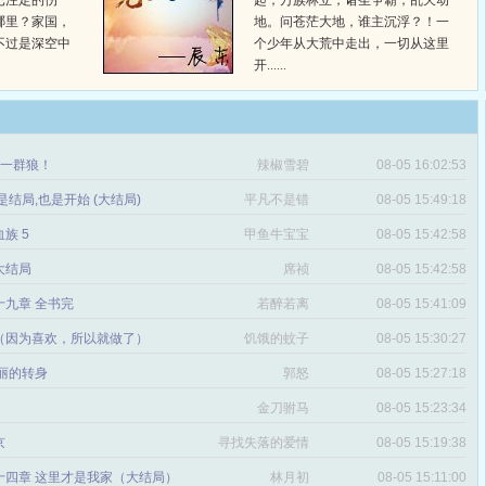
已注定的伤
起，万族林立，诸圣争霸，乱天动
哪里？家国，
地。问苍茫大地，谁主沉浮？！一
不过是深空中
个少年从大荒中走出，一切从这里
开......
章 一群狼！
辣椒雪碧
08-05 16:02:53
是结局,也是开始 (大结局)
平凡不是错
08-05 15:49:18
血族 5
甲鱼牛宝宝
08-05 15:42:58
 大结局
席祯
08-05 15:42:58
十九章 全书完
若醉若离
08-05 15:41:09
（因为喜欢，所以就做了）
饥饿的蚊子
08-05 15:30:27
丽的转身
郭怒
08-05 15:27:18
金刀驸马
08-05 15:23:34
京
寻找失落的爱情
08-05 15:19:38
十四章 这里才是我家（大结局）
林月初
08-05 15:11:00