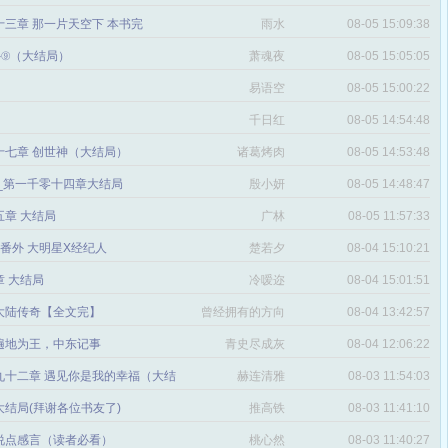
三章 那一片天空下 本书完
雨水
08-05 15:09:38
番外⑨（大结局）
萧魂夜
08-05 15:05:05
易语空
08-05 15:00:22
。
千日红
08-05 14:54:48
十七章 创世神（大结局）
诸葛烤肉
08-05 14:53:48
文_第一千零十四章大结局
殷小妍
08-05 14:48:47
五章 大结局
广林
08-05 11:57:33
章 番外 大明星X经纪人
楚若夕
08-04 15:10:21
 大结局
冷嗳迩
08-04 15:01:51
 大陆传奇【全文完】
曾经拥有的方向
08-04 13:42:57
感
遍地为王，中东记事
青史尽成灰
08-04 12:06:22
九十二章 遇见你是我的幸福（大结
赫连清雅
08-03 11:54:03
 大结局(拜谢各位书友了)
推高铁
08-03 11:41:10
说点感言（读者必看）
桃心然
08-03 11:40:27