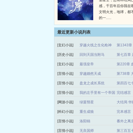
望星空，总有种结局
感，千百年后你我在
文明火光，地球，都
的一......
最近更新小说列表
[玄幻小说]
穿越火线之生化枪神
第1343
[历史小说]
回到天国当附马
第七百章 
[玄幻小说]
最强皇帝
第220章 
[言情小说]
穿越婚然天成
第738章
[言情小说]
盘龙之成长系统
第四百七
[言情小说]
我的左手里有一个帝国
完结感言
[网游小说]
绿茵彗星
大结局 华
[科幻小说]
重生成狼
完本感言
[言情小说]
洛阳锦
番外之离
[言情小说]
无良国师
第三百五