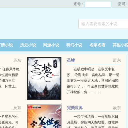
账号：
密码
言情小说
历史小说
网游小说
科幻小说
名家名著
其他小
辰东
圣墟
辰东
 任你风华绝
在破败中崛起，在寂灭中复
来也是红粉骷
苏。 沧海成尘，雷电枯竭，那一缕
坐拥万里江
幽雾又一次临近大地，世间的枷锁
成一抔黄土。
被打开了，一个全新的世界就此揭
开神秘的一角…… ......
辰东
完美世界
辰东
一片星系的生
一粒尘可填海，一根草斩尽日
斑驳流光。仰
月星辰，弹指间天翻地覆。群雄并