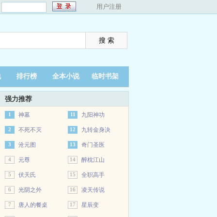
：
用户注册
说
排行榜
全本小说
临时书架
强力推荐
1
神墓
11
九阳神功
2
不死不灭
12
九转金身决
3
沧元图
13
奇门圣医
4
元尊
14
醉枕江山
5
伏天氏
15
全职高手
6
光阴之外
16
凌天传说
7
唐人的餐桌
17
星辰变