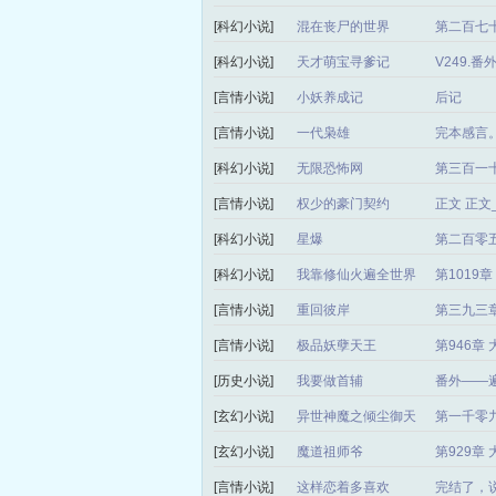
[科幻小说]
混在丧尸的世界
第二百七十
[科幻小说]
天才萌宝寻爹记
V249.
[言情小说]
小妖养成记
后记
[言情小说]
一代枭雄
完本感言
[科幻小说]
无限恐怖网
第三百一
[言情小说]
权少的豪门契约
正文 正
[科幻小说]
星爆
第二百零
[科幻小说]
我靠修仙火遍全世界
第1019
[言情小说]
重回彼岸
第三九三章
[言情小说]
极品妖孽天王
第946章
[历史小说]
我要做首辅
番外——
[玄幻小说]
异世神魔之倾尘御天
第一千零
局）
[玄幻小说]
魔道祖师爷
第929章
[言情小说]
这样恋着多喜欢
完结了，