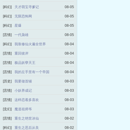
[科幻]
天才萌宝寻爹记
08-05
[科幻]
无限恐怖网
08-05
[科幻]
星爆
08-05
[言情]
一代枭雄
08-05
[科幻]
我靠修仙火遍全世界
08-04
[言情]
重回彼岸
08-04
[言情]
极品妖孽天王
08-04
[言情]
我的左手里有一个帝国
08-04
[历史]
我要做首辅
08-03
[言情]
小妖养成记
08-03
[言情]
这样恋着多喜欢
08-03
[玄幻]
魔道祖师爷
08-03
[言情]
重生之绝世冰仙
08-02
[科幻]
重生之恶后从良
08-02