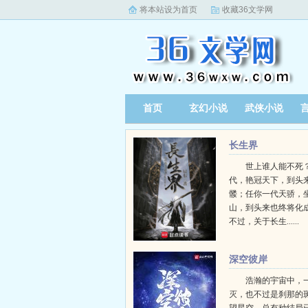
将本站设为首页
收藏36文学网
首页
玄幻小说
武侠小说
长生界
世上谁人能不死？
代，艳冠天下，到头
髅；任你一代天骄，
山，到头来也终将化
不过，关于长生......
深空彼岸
浩瀚的宇宙中，
灭，也不过是刹那的